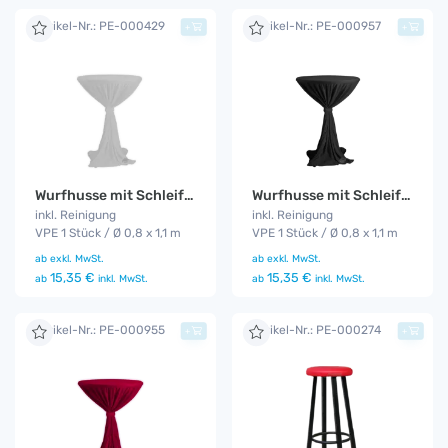
Artikel-Nr.: PE-000429
Artikel-Nr.: PE-000957
+
+
Wurfhusse mit Schleife weiß
Wurfhusse mit Schleife schwarz
inkl. Reinigung
inkl. Reinigung
VPE 1 Stück / Ø 0,8 x 1,1 m
VPE 1 Stück / Ø 0,8 x 1,1 m
ab
exkl. MwSt.
ab
exkl. MwSt.
15,35 €
15,35 €
ab
inkl. MwSt.
ab
inkl. MwSt.
Artikel-Nr.: PE-000955
Artikel-Nr.: PE-000274
+
+