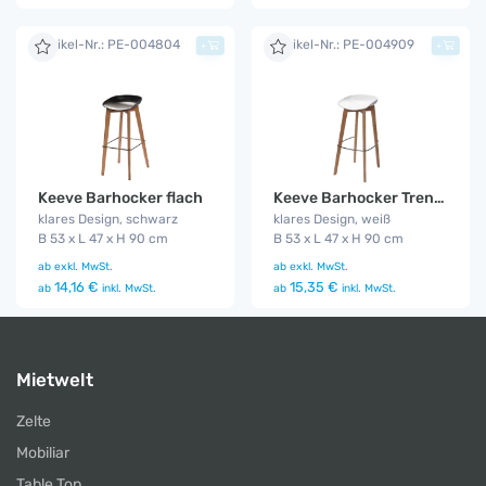
Artikel-Nr.: PE-004804
Artikel-Nr.: PE-004909
+
+
Keeve Barhocker flach
Keeve Barhocker Trend flach
klares Design, schwarz
klares Design, weiß
B 53 x L 47 x H 90 cm
B 53 x L 47 x H 90 cm
ab
exkl. MwSt.
ab
exkl. MwSt.
14,16 €
15,35 €
ab
inkl. MwSt.
ab
inkl. MwSt.
Mietwelt
Zelte
Mobiliar
Table Top