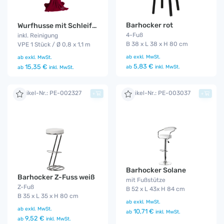
Barhocker rot
Wurfhusse mit Schleife bordeaux
4-Fuß
inkl. Reinigung
B 38 x L 38 x H 80 cm
VPE 1 Stück / Ø 0,8 x 1,1 m
ab
exkl. MwSt.
ab
exkl. MwSt.
5,83 €
15,35 €
ab
inkl. MwSt.
ab
inkl. MwSt.
Artikel-Nr.: PE-002327
Artikel-Nr.: PE-003037
+
+
Barhocker Solane
Barhocker Z-Fuss weiß
mit Fußstütze
Z-Fuß
B 52 x L 43x H 84 cm
B 35 x L 35 x H 80 cm
ab
exkl. MwSt.
ab
exkl. MwSt.
10,71 €
ab
inkl. MwSt.
9,52 €
ab
inkl. MwSt.