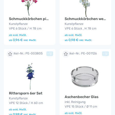
Schmuckkörbchen pink 6er Set
Schmuckkörbchen weiß 6er Set
Kunstpflanze
Kunstpflanze
VPE 6 Stück / H 78 cm
VPE 6 Stück , H 78 cm
ab
exkl. MwSt.
ab
exkl. MwSt.
0,96 €
0,98 €
ab
inkl. MwSt.
ab
inkl. MwSt.
Artikel-Nr.: PE-003805
Artikel-Nr.: PE-001126
+
+
Rittersporn 6er Set
Aschenbecher Glas
Kunstpflanze
inkl. Reinigung
VPE 12 Stück / H 60 cm
VPE 15 Stück / Ø 11 cm
ab
exkl. MwSt.
ab
exkl. MwSt.
0,98 €
ab
inkl. MwSt.