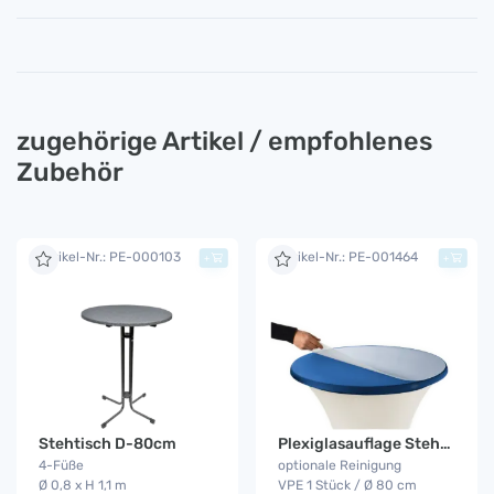
zugehörige Artikel / empfohlenes
Zubehör
Artikel-Nr.: PE-000103
Artikel-Nr.: PE-001464
+
+
Stehtisch D-80cm
Plexiglasauflage Stehtisch
4-Füße
optionale Reinigung
Ø 0,8 x H 1,1 m
VPE 1 Stück / Ø 80 cm