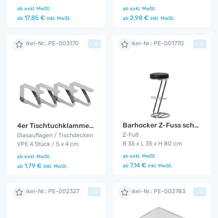
ab
exkl. MwSt.
ab
exkl. MwSt.
17,85 €
2,98 €
ab
inkl. MwSt.
ab
inkl. MwSt.
Artikel-Nr.: PE-003170
Artikel-Nr.: PE-001770
+
+
Barhocker Z-Fuss schwarz
4er Tischtuchklammer Set
Z-Fuß
Glasauflagen / Tischdecken
B 35 x L 35 x H 80 cm
VPE 4 Stück / 5 x 4 cm
ab
exkl. MwSt.
ab
exkl. MwSt.
7,14 €
1,79 €
ab
inkl. MwSt.
ab
inkl. MwSt.
Artikel-Nr.: PE-002327
Artikel-Nr.: PE-002783
+
+