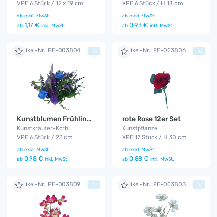
VPE 6 Stück / 12 x 19 cm
VPE 6 Stück / H 18 cm
ab
exkl. MwSt.
ab
exkl. MwSt.
1,17 €
0,98 €
ab
inkl. MwSt.
ab
inkl. MwSt.
Artikel-Nr.: PE-003804
Artikel-Nr.: PE-003806
+
+
Kunstblumen Frühling / 6er Set
rote Rose 12er Set
Kunstkräuter-Korb
Kunstpflanze
VPE 6 Stück / 23 cm
VPE 12 Stück / H 30 cm
ab
exkl. MwSt.
ab
exkl. MwSt.
0,98 €
0,88 €
ab
inkl. MwSt.
ab
inkl. MwSt.
Artikel-Nr.: PE-003809
Artikel-Nr.: PE-003803
+
+