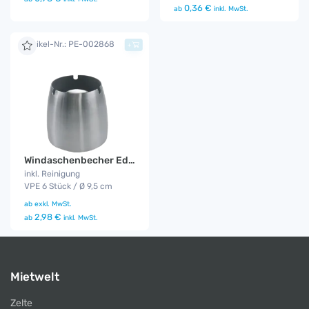
0,36 €
ab
inkl. MwSt.
Artikel-Nr.: PE-002868
+
Windaschenbecher Edelstahl
inkl. Reinigung
VPE 6 Stück / Ø 9,5 cm
ab
exkl. MwSt.
2,98 €
ab
inkl. MwSt.
Mietwelt
Zelte