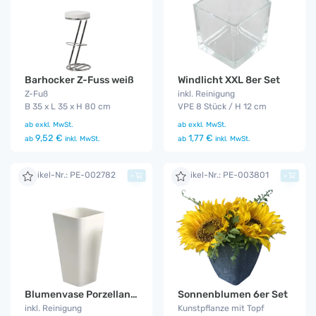
Barhocker Z-Fuss weiß
Windlicht XXL 8er Set
Z-Fuß
inkl. Reinigung
B 35 x L 35 x H 80 cm
VPE 8 Stück / H 12 cm
ab
exkl. MwSt.
ab
exkl. MwSt.
9,52 €
1,77 €
ab
inkl. MwSt.
ab
inkl. MwSt.
Artikel-Nr.: PE-002782
Artikel-Nr.: PE-003801
+
+
Blumenvase Porzellan 6er Set
Sonnenblumen 6er Set
inkl. Reinigung
Kunstpflanze mit Topf