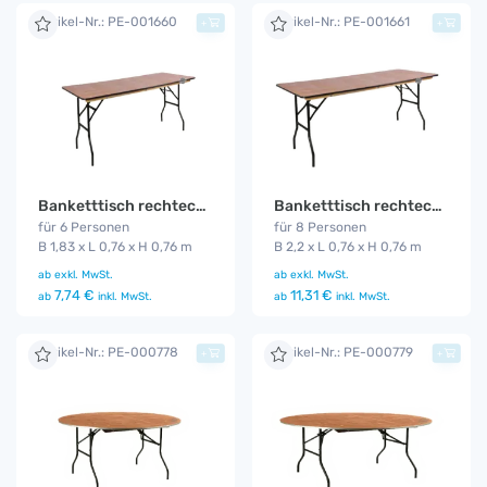
Artikel-Nr.: PE-001660
Artikel-Nr.: PE-001661
+
+
Banketttisch rechteckig 1,83 m
Banketttisch rechteckig 2,2 m
für 6 Personen
für 8 Personen
B 1,83 x L 0,76 x H 0,76 m
B 2,2 x L 0,76 x H 0,76 m
ab
exkl. MwSt.
ab
exkl. MwSt.
7,74 €
11,31 €
ab
inkl. MwSt.
ab
inkl. MwSt.
Artikel-Nr.: PE-000778
Artikel-Nr.: PE-000779
+
+