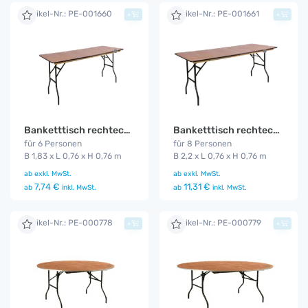
Artikel-Nr.: PE-001660
Artikel-Nr.: PE-001661
+
+
Banketttisch rechteckig 1,83 m
Banketttisch rechteckig 2,2 m
für 6 Personen
für 8 Personen
B 1,83 x L 0,76 x H 0,76 m
B 2,2 x L 0,76 x H 0,76 m
ab
exkl. MwSt.
ab
exkl. MwSt.
7,74 €
11,31 €
ab
inkl. MwSt.
ab
inkl. MwSt.
Artikel-Nr.: PE-000778
Artikel-Nr.: PE-000779
+
+