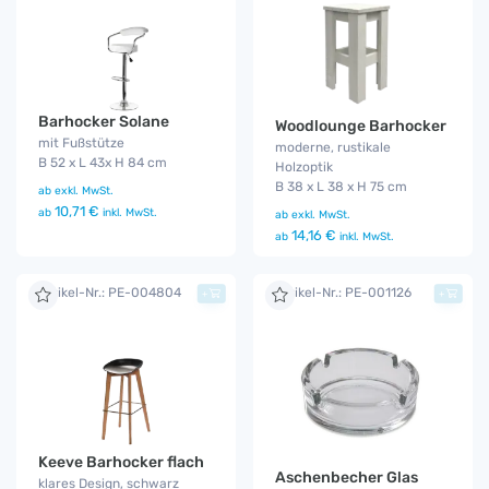
Barhocker Solane
Woodlounge Barhocker
mit Fußstütze
moderne, rustikale
B 52 x L 43x H 84 cm
Holzoptik
B 38 x L 38 x H 75 cm
ab
exkl. MwSt.
10,71 €
ab
inkl. MwSt.
ab
exkl. MwSt.
14,16 €
ab
inkl. MwSt.
Artikel-Nr.: PE-004804
Artikel-Nr.: PE-001126
+
+
Keeve Barhocker flach
Aschenbecher Glas
klares Design, schwarz