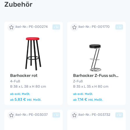
Zubehör
Artikel-Nr.: PE-000274
Artikel-Nr.: PE-001770
+
+
Barhocker rot
Barhocker Z-Fuss schwarz
4-Fuß
Z-Fuß
B 38 x L 38 x H 80 cm
B 35 x L 35 x H 80 cm
ab
exkl. MwSt.
ab
exkl. MwSt.
5,83 €
7,14 €
ab
inkl. MwSt.
ab
inkl. MwSt.
Artikel-Nr.: PE-003037
Artikel-Nr.: PE-003732
+
+