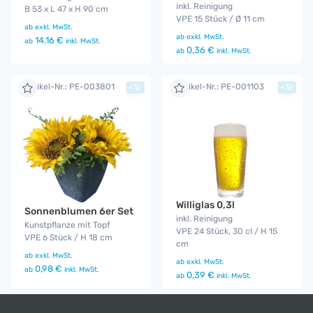
inkl. Reinigung
B 53 x L 47 x H 90 cm
VPE 15 Stück / Ø 11 cm
ab
exkl. MwSt.
ab
exkl. MwSt.
14,16 €
ab
inkl. MwSt.
0,36 €
ab
inkl. MwSt.
Artikel-Nr.: PE-003801
Artikel-Nr.: PE-001103
+
+
Williglas 0,3l
Sonnenblumen 6er Set
inkl. Reinigung
Kunstpflanze mit Topf
VPE 24 Stück, 30 cl / H 15
VPE 6 Stück / H 18 cm
cm
ab
exkl. MwSt.
ab
exkl. MwSt.
0,98 €
ab
inkl. MwSt.
0,39 €
ab
inkl. MwSt.