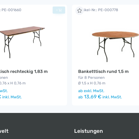
.: PE-001660
Artikel-Nr.: PE-000778
+
isch rechteckig 1,83 m
Banketttisch rund 1,5 m
sonen
für 8 Personen
 0,76 x H 0,76 m
Ø 1,5 x H 0,76 m
wSt.
ab
exkl. MwSt.
€
13,69 €
inkl. MwSt.
ab
inkl. MwSt.
elt
Leistungen