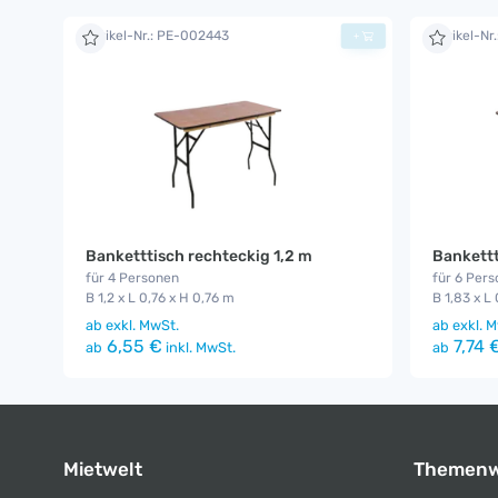
Artikel-Nr.: PE-002443
Artikel-Nr
+
Banketttisch rechteckig 1,2 m
Bankettt
für 4 Personen
für 6 Per
B 1,2 x L 0,76 x H 0,76 m
B 1,83 x L
ab
exkl. MwSt.
ab
exkl. M
6,55 €
7,74 
ab
inkl. MwSt.
ab
Mietwelt
Themenw