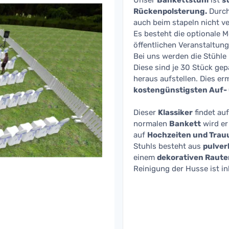
Unser
Bankettstuhl
ist
s
Rückenpolsterung.
Durch
auch beim stapeln nicht ve
Es besteht die optionale M
öffentlichen Veranstaltung
Bei uns werden die Stühle 
Diese sind je 30 Stück ge
heraus aufstellen. Dies er
kostengünstigsten Auf-
Dieser
Klassiker
findet au
normalen
Bankett
wird er
auf
Hochzeiten und Tra
Stuhls besteht aus
pulver
einem
dekorativen Raut
Reinigung der Husse ist in