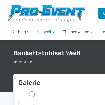
Home
Mietwelt
Themenwelten
Le
Bankettstuhlset Weiß
Art. PE-002440
Galerie
P
r