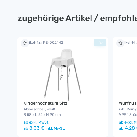
zugehörige Artikel / empfoh
Artikel-Nr.: PE-002442
Artikel-Nr
+
Kinderhochstuhl Sitz
Wurfhus
Abwaschbar, weiß
inkl. Reini
B 58 x L 62 x H 90 cm
VPE 1 Stüc
ab
exkl. MwSt.
ab
exkl. M
8,33 €
4,28 
ab
inkl. MwSt.
ab