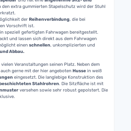
tapelbar
und hat eine
angenehme Sitz- und
 den extra gummierten Stapelschutz wird der Stuhl
rkratzt.
öglichkeit der
Reihenverbindung
, die bei
en Vorschrift ist.
in speziell gefertigten Fahrwagen bereitgestellt.
packt und lassen sich direkt aus dem Fahrwagen
möglicht einen
schnellen
, unkomplizierten und
 und Abbau.
f vielen Veranstaltungen seinen Platz. Neben dem
 auch gerne mit der hier angeboten
Husse
in weiß
uungen
eingesetzt. Die langlebige Konstruktion des
beschichteten Stahlrohren
. Die Sitzfläche ist mit
enmuster
versehen sowie sehr robust gepolstert. Die
klusive.