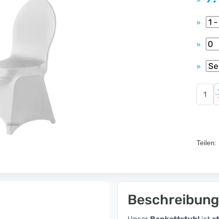
»
»
»
»
Teilen:
Beschreibung