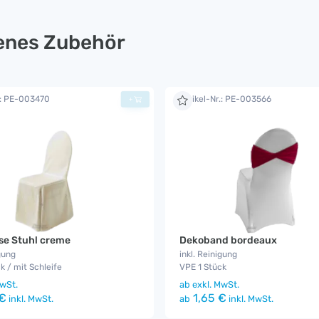
lenes Zubehör
.: PE-003470
Artikel-Nr.: PE-003566
+
se Stuhl creme
Dekoband bordeaux
gung
inkl. Reinigung
k / mit Schleife
VPE 1 Stück
wSt.
ab
exkl. MwSt.
€
1,65 €
inkl. MwSt.
ab
inkl. MwSt.