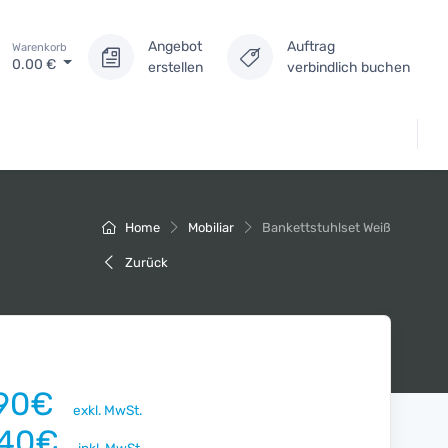
Angebot
Auftrag
Warenkorb
0.00
€
erstellen
verbindlich buchen
Home
Mobiliar
Bankettstuhlset Weiß
Zurück
.90€
exkl. MwSt.
.40€