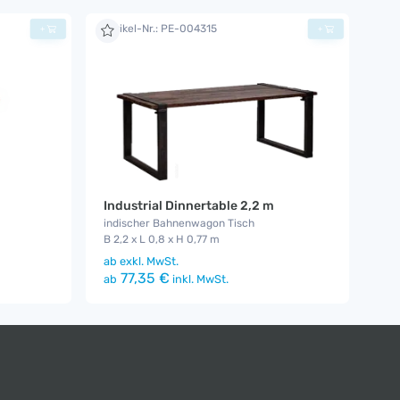
Artikel-Nr.: PE-004315
+
+
Industrial Dinnertable 2,2 m
indischer Bahnenwagon Tisch
B 2,2 x L 0,8 x H 0,77 m
ab
exkl. MwSt.
77,35 €
ab
inkl. MwSt.