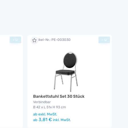
Artikel-Nr.: PE-003030
+
+
Bankettstuhl Set 30 Stück
Verbindbar
B 42 x L 51x H 93 cm
ab
exkl. MwSt.
3,81 €
ab
inkl. MwSt.