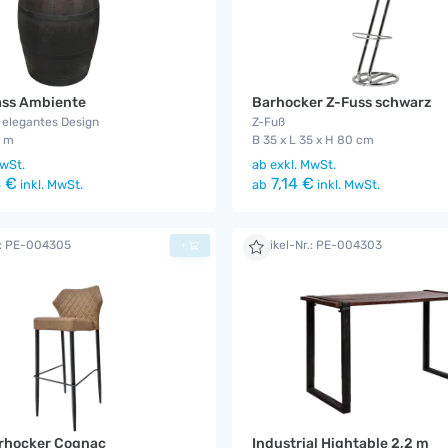
ass Ambiente
Barhocker Z-Fuss schwarz
, elegantes Design
Z-Fuß
1 m
B 35 x L 35 x H 80 cm
wSt.
ab
exkl. MwSt.
 €
7,14 €
inkl. MwSt.
ab
inkl. MwSt.
.: PE-004305
Artikel-Nr.: PE-004303
+
arhocker Cognac
Industrial Hightable 2,2 m