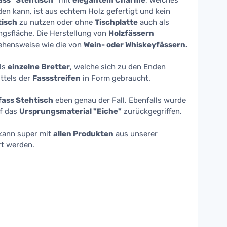
ass "Stehtisch"
mit
elegantem Charme
, welches
en kann, ist aus echtem Holz gefertigt und kein
tisch
zu nutzen oder ohne
Tischplatte
auch als
ngsfläche. Die Herstellung von
Holzfässern
gehensweise wie die von
Wein- oder Whiskeyfässern.
ls
einzelne Bretter
, welche sich zu den Enden
ttels der
Fassstreifen
in Form gebraucht.
ass Stehtisch
eben genau der Fall. Ebenfalls wurde
uf das
Ursprungsmaterial "Eiche"
zurückgegriffen.
kann super mit
allen Produkten
aus unserer
t werden.