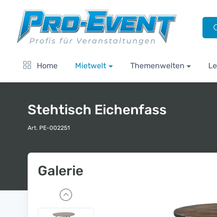
Home
Mietwelt
Themenwelten
Le
Stehtisch Eichenfass
Art. PE-002251
Galerie
P
r