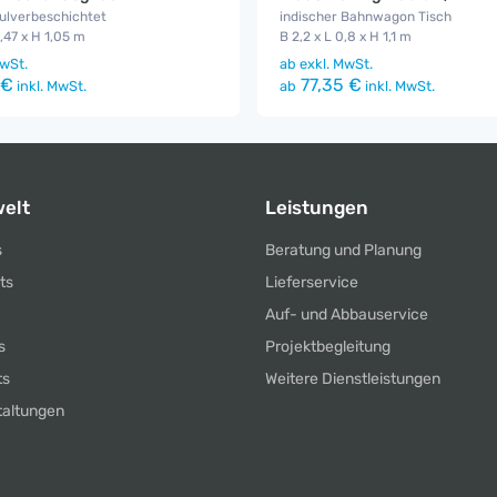
ulverbeschichtet
indischer Bahnwagon Tisch
0,47 x H 1,05 m
B 2,2 x L 0,8 x H 1,1 m
wSt.
ab
exkl. MwSt.
 €
77,35 €
inkl. MwSt.
ab
inkl. MwSt.
elt
Leistungen
s
Beratung und Planung
ts
Lieferservice
Auf- und Abbauservice
s
Projektbegleitung
ts
Weitere Dienstleistungen
taltungen