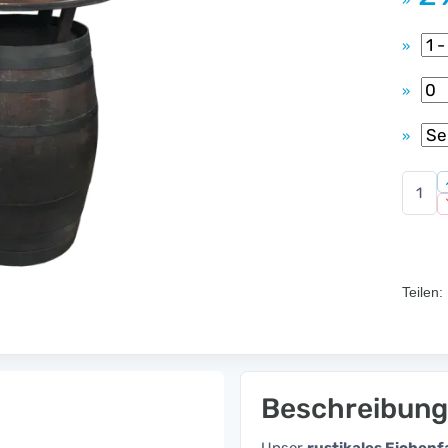
»
»
»
»
Teilen:
Beschreibung