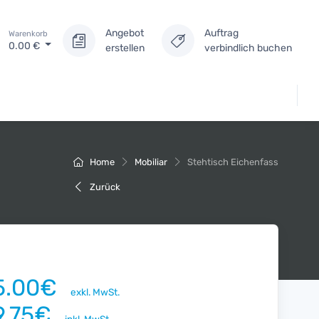
Angebot
Auftrag
Warenkorb
0.00
€
erstellen
verbindlich buchen
Home
Mobiliar
Stehtisch Eichenfass
Zurück
5.00€
exkl. MwSt.
9.75€