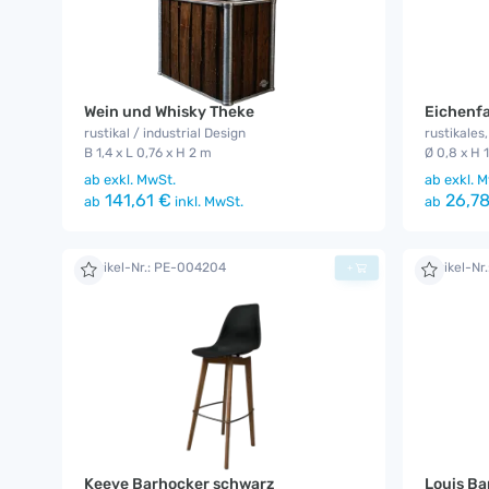
Wein und Whisky Theke
Eichenf
rustikal / industrial Design
rustikales
B 1,4 x L 0,76 x H 2 m
Ø 0,8 x H 
ab
exkl. MwSt.
ab
exkl. M
141,61 €
26,78
ab
inkl. MwSt.
ab
Artikel-Nr.: PE-004204
Artikel-Nr
+
Keeve Barhocker schwarz
Louis B