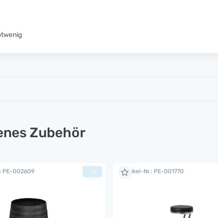
otwenig
lenes Zubehör
.: PE-002609
Artikel-Nr.: PE-001770
+