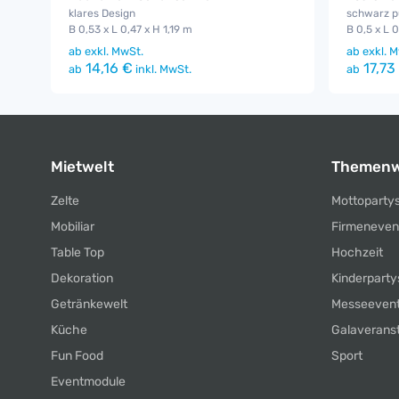
klares Design
schwarz p
B 0,53 x L 0,47 x H 1,19 m
B 0,5 x L 
ab
exkl. MwSt.
ab
exkl. M
14,16 €
17,73
ab
inkl. MwSt.
ab
Mietwelt
Themenw
Zelte
Mottoparty
Mobiliar
Firmeneven
Table Top
Hochzeit
Dekoration
Kinderparty
Getränkewelt
Messeeven
Küche
Galaverans
Fun Food
Sport
Eventmodule