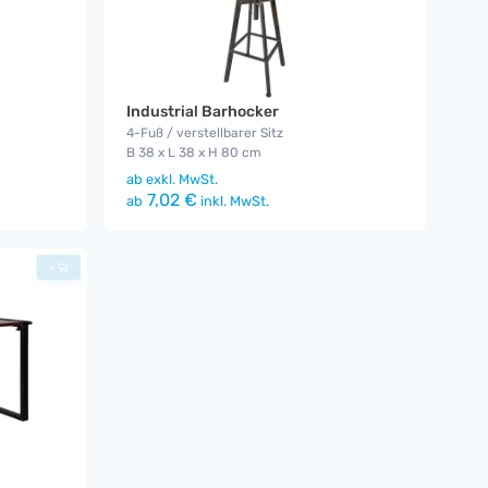
Industrial Barhocker
4-Fuß / verstellbarer Sitz
B 38 x L 38 x H 80 cm
ab
exkl. MwSt.
7,02 €
ab
inkl. MwSt.
+