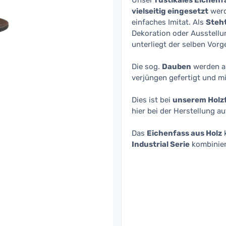
Unser
rustikales Eichenf
vielseitig eingesetzt
werd
einfaches Imitat. Als
Steh
Dekoration oder Ausstellu
unterliegt der selben Vor
Die sog.
Dauben
werden a
verjüngen gefertigt und mi
Dies ist bei
unserem Holzf
hier bei der Herstellung a
Das
Eichenfass aus Holz
Industrial Serie
kombinier