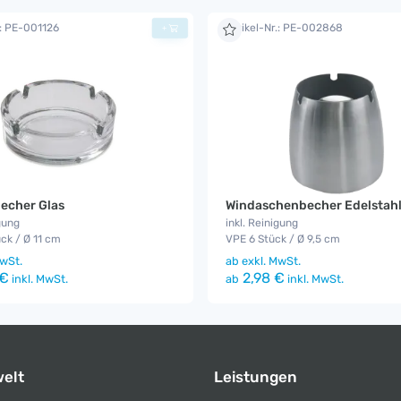
.: PE-001126
Artikel-Nr.: PE-002868
+
echer Glas
Windaschenbecher Edelstah
gung
inkl. Reinigung
ck / Ø 11 cm
VPE 6 Stück / Ø 9,5 cm
wSt.
ab
exkl. MwSt.
 €
2,98 €
inkl. MwSt.
ab
inkl. MwSt.
elt
Leistungen