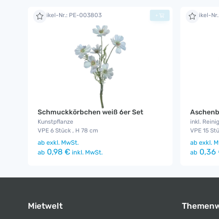
Artikel-Nr.: PE-003803
Artikel-Nr
+
Schmuckkörbchen weiß 6er Set
Aschenb
Kunstpflanze
inkl. Reini
VPE 6 Stück , H 78 cm
VPE 15 Stü
ab
exkl. MwSt.
ab
exkl. M
0,98 €
0,36
ab
inkl. MwSt.
ab
Mietwelt
Themenw