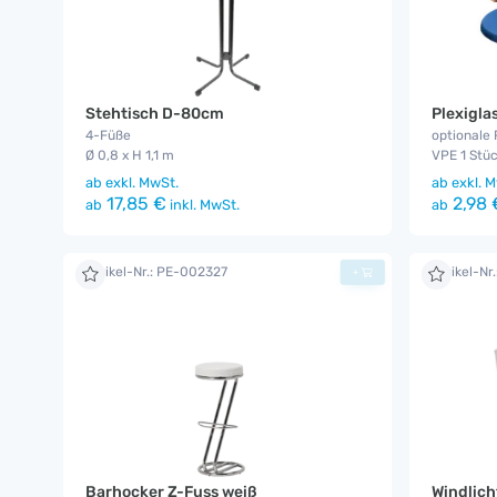
Stehtisch D-80cm
Plexigla
4-Füße
optionale 
Ø 0,8 x H 1,1 m
VPE 1 Stü
ab
exkl. MwSt.
ab
exkl. M
17,85 €
2,98 
ab
inkl. MwSt.
ab
Artikel-Nr.: PE-002327
Artikel-Nr
+
Barhocker Z-Fuss weiß
Windlich