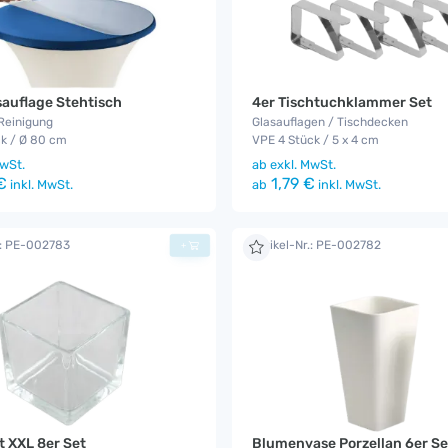
sauflage Stehtisch
4er Tischtuchklammer Set
Reinigung
Glasauflagen / Tischdecken
ck / Ø 80 cm
VPE 4 Stück / 5 x 4 cm
wSt.
ab
exkl. MwSt.
€
1,79 €
inkl. MwSt.
ab
inkl. MwSt.
.: PE-002783
Artikel-Nr.: PE-002782
+
t XXL 8er Set
Blumenvase Porzellan 6er Se