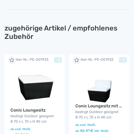
zugehörige Artikel / empfohlenes
Zubehör
Artikel-Nr.: PE-001933
Artikel-Nr.: PE-001932
+
+
Conic Loungesitz mit Rückenlehne
Conic Loungesitz
bedingt Outdoor geeignet
bedingt Outdoor geeignet
B 70 x L 70 x H 40 cm
B 70 x L 70 x H 40 cm
ab
exkl. MwSt.
ab
exkl. MwSt.
46,41 €
ab
inkl. MwSt.