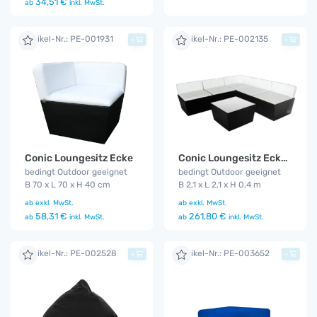
34,51 €
ab
inkl. MwSt.
Artikel-Nr.: PE-001931
Artikel-Nr.: PE-002135
+
+
Conic Loungesitz Ecke Set
Conic Loungesitz Ecke
bedingt Outdoor geeignet
bedingt Outdoor geeignet
B 2,1 x L 2,1 x H 0,4 m
B 70 x L 70 x H 40 cm
ab
exkl. MwSt.
ab
exkl. MwSt.
261,80 €
58,31 €
ab
inkl. MwSt.
ab
inkl. MwSt.
Artikel-Nr.: PE-002528
Artikel-Nr.: PE-003652
+
+