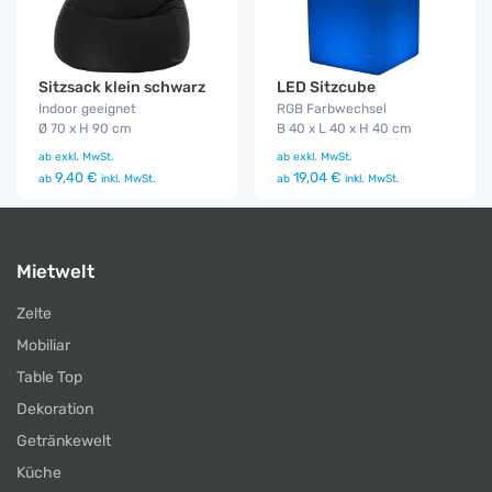
Sitzsack klein schwarz
LED Sitzcube
Indoor geeignet
RGB Farbwechsel
Ø 70 x H 90 cm
B 40 x L 40 x H 40 cm
ab
exkl. MwSt.
ab
exkl. MwSt.
9,40 €
19,04 €
ab
inkl. MwSt.
ab
inkl. MwSt.
Mietwelt
Zelte
Mobiliar
Table Top
Dekoration
Getränkewelt
Küche