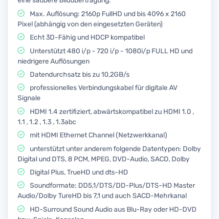
eine saubere Bildübertragung.
Max. Auflösung: 2160p FullHD und bis 4096 x 2160
Pixel (abhängig von den eingesetzten Geräten)
Echt 3D-Fähig und HDCP kompatibel
Unterstützt 480 i/p - 720 i/p - 1080i/p FULL HD und
niedrigere Auflösungen
Datendurchsatz bis zu 10,2GB/s
professionelles Verbindungskabel für digitale AV
Signale
HDMI 1.4 zertifiziert, abwärtskompatibel zu HDMI 1.0 ,
1.1 , 1.2 , 1.3 , 1.3abc
mit HDMI Ethernet Channel (Netzwerkkanal)
unterstützt unter anderem folgende Datentypen: Dolby
Digital und DTS, 8 PCM, MPEG, DVD-Audio, SACD, Dolby
Digital Plus, TrueHD und dts-HD
Soundformate: DD5,1/DTS/DD-Plus/DTS-HD Master
Audio/Dolby TureHD bis 7,1 und auch SACD-Mehrkanal
HD-Surround Sound Audio aus Blu-Ray oder HD-DVD