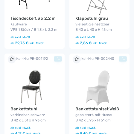
Klappstuhl grau
Tischdecke 1,3 x 2,2 m
vielseitig einsetzbar
Kaufware
B 40 x L 40 x H 45 cm
VPE 1 Stück / B 1,3 x L 2,2 m
ab
exkl. MwSt.
ab
exkl. MwSt.
2,86 €
29,75 €
ab
inkl. MwSt.
ab
inkl. MwSt.
Artikel-Nr.: PE-001192
Artikel-Nr.: PE-002440
+
+
Bankettstuhl
Bankettstuhlset Weiß
verbindbar, schwarz
gepolstert, mit Husse
B 42 x L 51 x H 93 cm
B 42 x L 93 x H 51 cm
ab
exkl. MwSt.
ab
exkl. MwSt.
4,17 €
9,40 €
ab
inkl. MwSt.
ab
inkl. MwSt.