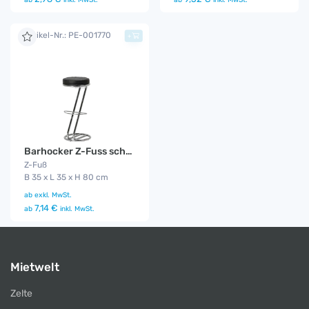
Artikel-Nr.: PE-001770
+
Barhocker Z-Fuss schwarz
Z-Fuß
B 35 x L 35 x H 80 cm
ab
exkl. MwSt.
7,14 €
ab
inkl. MwSt.
Mietwelt
Zelte