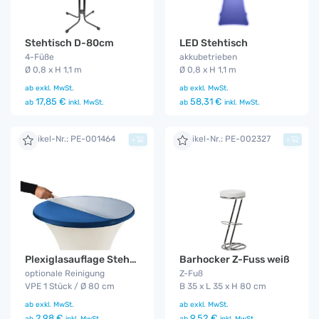
Stehtisch D-80cm
LED Stehtisch
4-Füße
akkubetrieben
Ø 0,8 x H 1,1 m
Ø 0,8 x H 1,1 m
ab
exkl. MwSt.
ab
exkl. MwSt.
17,85 €
58,31 €
ab
inkl. MwSt.
ab
inkl. MwSt.
Artikel-Nr.: PE-001464
Artikel-Nr.: PE-002327
+
+
Barhocker Z-Fuss weiß
Plexiglasauflage Stehtisch
Z-Fuß
optionale Reinigung
B 35 x L 35 x H 80 cm
VPE 1 Stück / Ø 80 cm
ab
exkl. MwSt.
ab
exkl. MwSt.
9,52 €
2,98 €
ab
inkl. MwSt.
ab
inkl. MwSt.