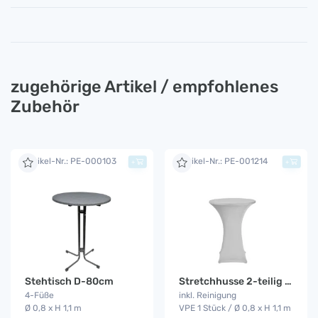
zugehörige Artikel / empfohlenes
Zubehör
Artikel-Nr.: PE-000103
Artikel-Nr.: PE-001214
+
+
Stehtisch D-80cm
Stretchhusse 2-teilig weiß
4-Füße
inkl. Reinigung
Ø 0,8 x H 1,1 m
VPE 1 Stück / Ø 0,8 x H 1,1 m