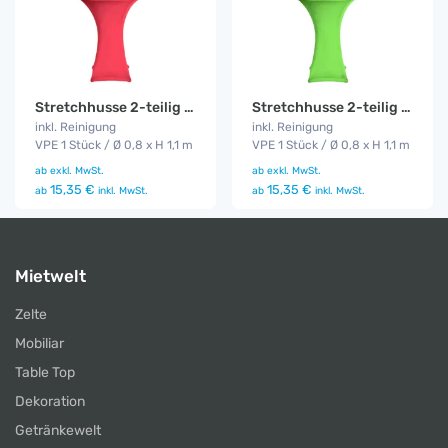
Stretchhusse 2-teilig rot
Stretchhusse 2-teilig grün
inkl. Reinigung
inkl. Reinigung
VPE 1 Stück / Ø 0,8 x H 1,1 m
VPE 1 Stück / Ø 0,8 x H 1,1 m
ab
exkl. MwSt.
ab
exkl. MwSt.
15,35 €
15,35 €
ab
inkl. MwSt.
ab
inkl. MwSt.
Mietwelt
Zelte
Mobiliar
Table Top
Dekoration
Getränkewelt