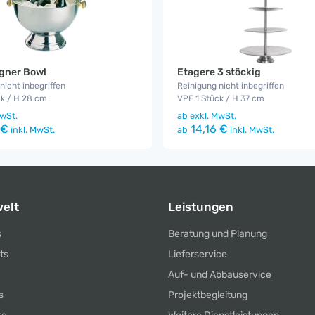
ner Bowl
Etagere 3 stöckig
nicht inbegriffen
Reinigung nicht inbegriffen
ck / H 28 cm
VPE 1 Stück / H 37 cm
wSt.
ab
exkl. MwSt.
 €
14,16 €
inkl. MwSt.
ab
inkl. MwSt.
elt
Leistungen
s
Beratung und Planung
ts
Lieferservice
Auf- und Abbauservice
s
Projektbegleitung