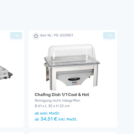
Artikel-Nr.: PE-003901
+
+
Chafing Dish 1/1 Cool & Hot
Reinigung nicht inbegriffen
B 61 x L 35 x H 22 cm
ab
exkl. MwSt.
34,51 €
ab
inkl. MwSt.