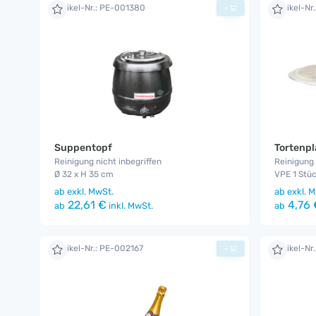
Artikel-Nr.: PE-001380
Artikel-Nr
+
Suppentopf
Tortenpl
Reinigung nicht inbegriffen
Reinigung 
Ø 32 x H 35 cm
VPE 1 Stüc
ab
exkl. MwSt.
ab
exkl. M
22,61 €
4,76 
ab
inkl. MwSt.
ab
Artikel-Nr.: PE-002167
Artikel-Nr
+