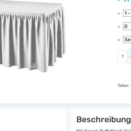
»
»
»
»
Teilen:
Beschreibung