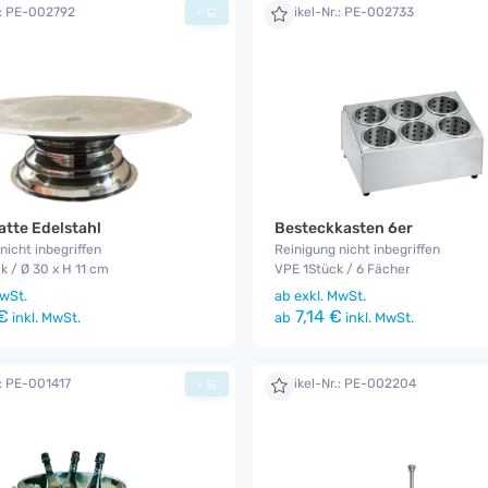
.: PE-002792
Artikel-Nr.: PE-002733
+
atte Edelstahl
Besteckkasten 6er
nicht inbegriffen
Reinigung nicht inbegriffen
k / Ø 30 x H 11 cm
VPE 1Stück / 6 Fächer
wSt.
ab
exkl. MwSt.
€
7,14 €
inkl. MwSt.
ab
inkl. MwSt.
.: PE-001417
Artikel-Nr.: PE-002204
+