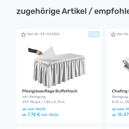
zugehörige Artikel / empfoh
Artikel-Nr.: PE-002306
Artikel-Nr
+
Plexiglasauflage Buffettisch
Chafing 
inkl. Reinigung
Reinigung 
VPE 1Stück / 1,82 x 0,75 m
B 61 x L 3
ab
exkl. MwSt.
ab
exkl. M
7,74 €
15,47
ab
inkl. MwSt.
ab