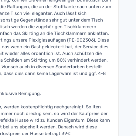
rting, können Sie einen langweiligen Buffettisch zum
ie Raffungen, die an der Stoffkante nach unten zum
nze Tisch viel eleganter. Auch lässt sich
 sonstige Gegenstände sehr gut unter dem Tisch
ttisch werden die zugehörigen Tischklammern
nfach das Skirting an die Tischklammern ankletten.
rtings unsere Plexiglasauflagen (PE-002306). Diese
, das wenn ein Gast gekleckert hat, der Service dies
it wieder alles ordentlich ist. Auch schützen die
da Schäden am Skirting um 80% verhindert werden.
f Wunsch auch in diversen Sonderfarben bestellt
, dass dies dann keine Lagerware ist und ggf. 4-8
inklusive Reinigung.
 werden kostenpflichtig nachgereinigt. Sollten
immer noch dreckig sein, so wird der Kaufpreis der
Defekte Husse wird zu Kunden Eigentum. Diese kann
t bei uns abgeholt werden. Danach wird diese
rlustpreis der Husse beträgt 39€.