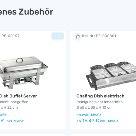
lenes Zubehör
.: PE-001177
Artikel-Nr.: PE-000801
+
Dish Buffet Server
Chafing Dish elektrisch
nicht inbegriffen
Reinigung nicht inbegriffen
5 x H 22 cm
B 65 x L 35 x H 10 cm
wSt.
ab
exkl. MwSt.
 €
15,47 €
inkl. MwSt.
ab
inkl. MwSt.