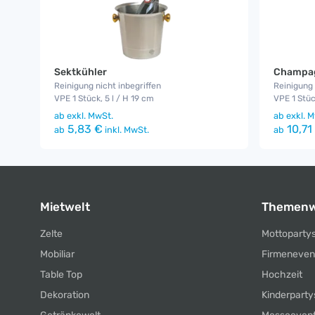
Sektkühler
Champag
Reinigung nicht inbegriffen
Reinigung 
VPE 1 Stück, 5 l / H 19 cm
VPE 1 Stü
ab
exkl. MwSt.
ab
exkl. M
5,83 €
10,71
ab
inkl. MwSt.
ab
Mietwelt
Themenw
Zelte
Mottoparty
Mobiliar
Firmeneven
Table Top
Hochzeit
Dekoration
Kinderparty