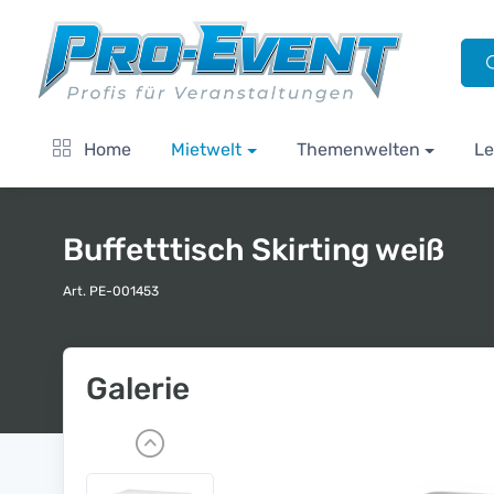
Home
Mietwelt
Themenwelten
Le
Buffetttisch Skirting weiß
Art. PE-001453
Galerie
P
r