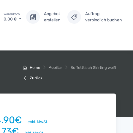
Angebot
Auftrag
Warenkorb
0.00
€
erstellen
verbindlich buchen
Home
Mobiliar
Buffetttisch Skirting weiß
Zurück
4.90€
exkl. MwSt.
7.73€