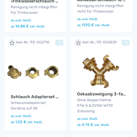
Trinkwasserschlauch 10 m Gardena-Plus
Reinigung nicht inbegriffen
Reinigung nicht inbegriffen
nicht für Trinkwasser
Für Trinkwasser
ab
exkl. MwSt.
ab
exkl. MwSt.
11,90 €
ab
inkl. MwSt.
14,88 €
ab
inkl. MwSt.
Artikel-Nr.: PE-002710
Artikel-Nr.: PE-002839
+
+
Gekaabzweigung 3-fach
Schlauch Adapterset GK
Ohne Absperrhähne
Schlauchadapterset
KTW A & DVGW W270
Gardena auf GK
Zulassung
ab
exkl. MwSt.
ab
exkl. MwSt.
1,55 €
ab
inkl. MwSt.
4,76 €
ab
inkl. MwSt.