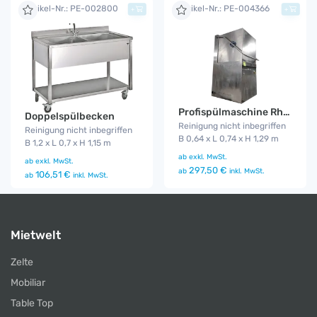
Artikel-Nr.: PE-002800
Artikel-Nr.: PE-004366
+
+
Profispülmaschine Rhima DR60
Doppelspülbecken
Reinigung nicht inbegriffen
Reinigung nicht inbegriffen
B 0,64 x L 0,74 x H 1,29 m
B 1,2 x L 0,7 x H 1,15 m
ab
exkl. MwSt.
ab
exkl. MwSt.
297,50 €
ab
inkl. MwSt.
106,51 €
ab
inkl. MwSt.
Mietwelt
Zelte
Mobiliar
Table Top