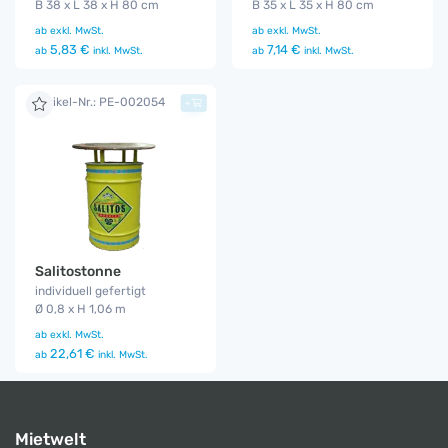
B 38 x L 38 x H 80 cm
B 35 x L 35 x H 80 cm
ab
exkl. MwSt.
ab
exkl. MwSt.
5,83 €
7,14 €
ab
inkl. MwSt.
ab
inkl. MwSt.
Artikel-Nr.: PE-002054
+
Salitostonne
individuell gefertigt
Ø 0,8 x H 1,06 m
ab
exkl. MwSt.
22,61 €
ab
inkl. MwSt.
Mietwelt