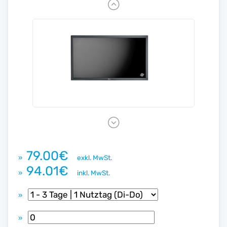
P
r
e
v
i
o
u
s
N
e
x
79.00€
»
exkl. MwSt.
t
94.01€
»
inkl. MwSt.
»
»