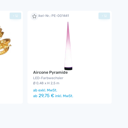
Artikel-Nr.: PE-001441
+
+
Aircone Pyramide
LED-Farbwechsler
Ø 0,48 x H 2,5 m
ab
exkl. MwSt.
29,75 €
ab
inkl. MwSt.