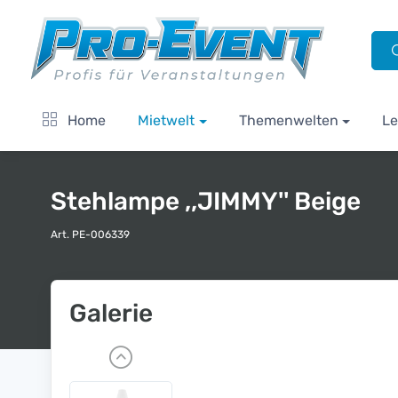
Home
Mietwelt
Themenwelten
Le
Stehlampe ,,JIMMY'' Beige
Art. PE-006339
Galerie
P
r