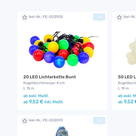
Artikel-Nr.: PE-003905
Artikel-Nr
+
20 LED Lichterkette Bunt
50 LED L
Kugeldurchmesser 4 cm
Kugeldurc
L 15 m
L 19 m
ab
exkl. MwSt.
ab
exkl. M
9,52 €
9,52 
ab
inkl. MwSt.
ab
Artikel-Nr.: PE-002093
+