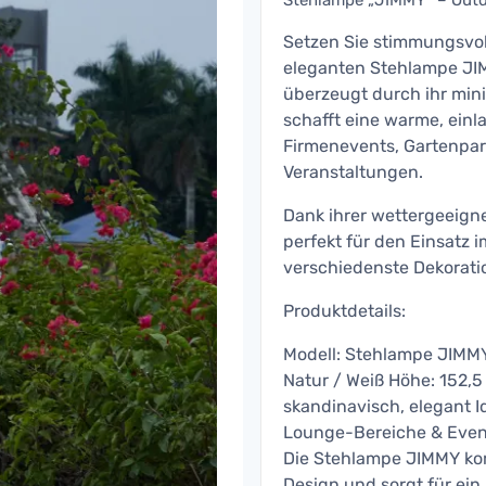
Stehlampe „JIMMY“ – Outdo
Setzen Sie stimmungsvoll
eleganten Stehlampe JI
überzeugt durch ihr mini
schafft eine warme, einl
Firmenevents, Gartenpar
Veranstaltungen.
Dank ihrer wettergeeign
perfekt für den Einsatz 
verschiedenste Dekorati
Produktdetails:
Modell: Stehlampe JIMMY
Natur / Weiß Höhe: 152,5
skandinavisch, elegant I
Lounge-Bereiche & Even
Die Stehlampe JIMMY kom
Design und sorgt für ein