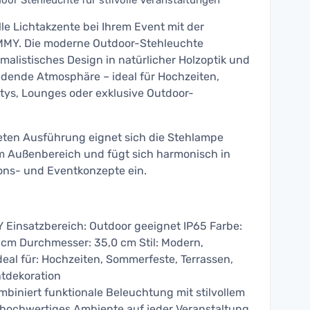
or Stehleuchte für stilvolle Veranstaltungen
e Lichtakzente bei Ihrem Event mit der
MMY. Die moderne Outdoor-Stehleuchte
malistisches Design in natürlicher Holzoptik und
adende Atmosphäre – ideal für Hochzeiten,
tys, Lounges oder exklusive Outdoor-
eten Ausführung eignet sich die Stehlampe
im Außenbereich und fügt sich harmonisch in
ons- und Eventkonzepte ein.
 Einsatzbereich: Outdoor geeignet IP65 Farbe:
 cm Durchmesser: 35,0 cm Stil: Modern,
deal für: Hochzeiten, Sommerfeste, Terrassen,
tdekoration
biniert funktionale Beleuchtung mit stilvollem
 hochwertiges Ambiente auf jeder Veranstaltung.