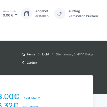
Angebot
Auftrag
Warenkorb
0.00
€
erstellen
verbindlich buchen
Home
Licht
Stehlampe ,,JIMMY'' Beige
Zurück
8.00€
exkl. MwSt.
3.32€