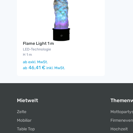
Flame Light 1 m
LED-Technologie
H 1 m
ab
exkl. MwSt.
46,41 €
ab
inkl. MwSt.
Mietwelt
Themenw
Zelte
Mottoparty
Mobiliar
Firmeneven
Table Top
Hochzeit