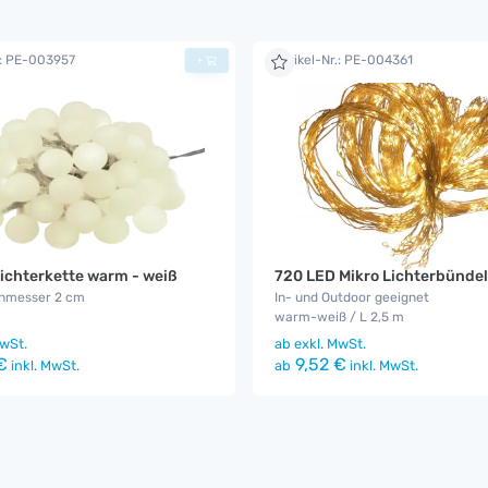
.: PE-003957
Artikel-Nr.: PE-004361
+
ichterkette warm - weiß
720 LED Mikro Lichterbündel
hmesser 2 cm
In- und Outdoor geeignet
warm-weiß / L 2,5 m
wSt.
ab
exkl. MwSt.
€
9,52 €
inkl. MwSt.
ab
inkl. MwSt.