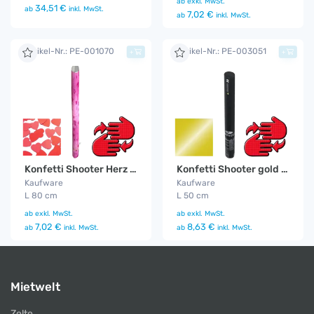
ab
exkl. MwSt.
34,51 €
ab
inkl. MwSt.
7,02 €
ab
inkl. MwSt.
Artikel-Nr.: PE-001070
Artikel-Nr.: PE-003051
+
+
Konfetti Shooter Herz 80 cm
Konfetti Shooter gold 50 cm
Kaufware
Kaufware
L 80 cm
L 50 cm
ab
exkl. MwSt.
ab
exkl. MwSt.
7,02 €
8,63 €
ab
inkl. MwSt.
ab
inkl. MwSt.
Mietwelt
Zelte