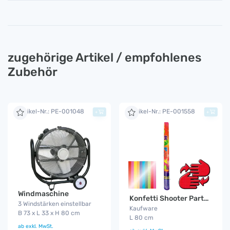
zugehörige Artikel / empfohlenes
Zubehör
Artikel-Nr.: PE-001048
Artikel-Nr.: PE-001558
+
+
Windmaschine
Konfetti Shooter Party 80 cm
3 Windstärken einstellbar
Kaufware
B 73 x L 33 x H 80 cm
L 80 cm
ab
exkl. MwSt.