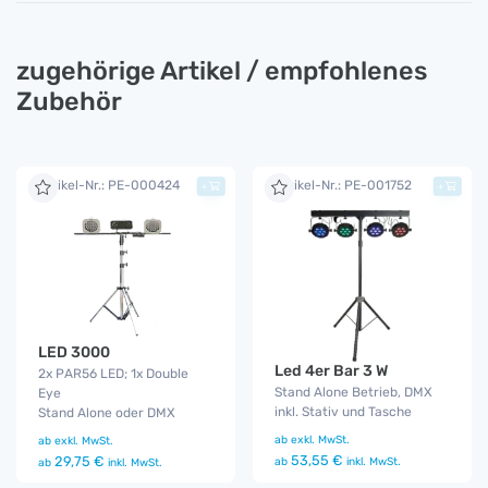
zugehörige Artikel / empfohlenes
Zubehör
Artikel-Nr.: PE-000424
Artikel-Nr.: PE-001752
+
+
LED 3000
Led 4er Bar 3 W
2x PAR56 LED; 1x Double
Stand Alone Betrieb, DMX
Eye
inkl. Stativ und Tasche
Stand Alone oder DMX
ab
exkl. MwSt.
ab
exkl. MwSt.
53,55 €
29,75 €
ab
inkl. MwSt.
ab
inkl. MwSt.