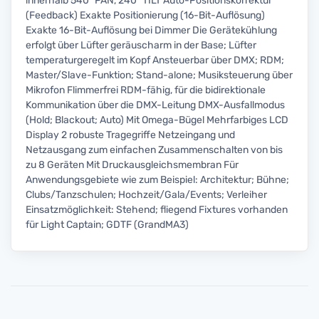
innerhalb 540° PAN, 240° TILT Auto-Positionskorrektur
(Feedback) Exakte Positionierung (16-Bit-Auflösung)
Exakte 16-Bit-Auflösung bei Dimmer Die Gerätekühlung
erfolgt über Lüfter geräuscharm in der Base; Lüfter
temperaturgeregelt im Kopf Ansteuerbar über DMX; RDM;
Master/Slave-Funktion; Stand-alone; Musiksteuerung über
Mikrofon Flimmerfrei RDM-fähig, für die bidirektionale
Kommunikation über die DMX-Leitung DMX-Ausfallmodus
(Hold; Blackout; Auto) Mit Omega-Bügel Mehrfarbiges LCD
Display 2 robuste Tragegriffe Netzeingang und
Netzausgang zum einfachen Zusammenschalten von bis
zu 8 Geräten Mit Druckausgleichsmembran Für
Anwendungsgebiete wie zum Beispiel: Architektur; Bühne;
Clubs/Tanzschulen; Hochzeit/Gala/Events; Verleiher
Einsatzmöglichkeit: Stehend; fliegend Fixtures vorhanden
für Light Captain; GDTF (GrandMA3)