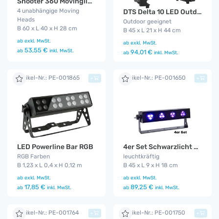
Shooter 360 Movinglight
4 unabhängige Moving
DTS Delta 10 LED Outdoor Funk
Heads
Outdoor geeignet
B 60 x L 40 x H 28 cm
B 45 x L 21 x H 44 cm
ab
exkl. MwSt.
ab
exkl. MwSt.
53,55 €
ab
inkl. MwSt.
94,01 €
ab
inkl. MwSt.
Artikel-Nr.: PE-001865
Artikel-Nr.: PE-001650
+
+
LED Powerline Bar RGB
4er Set Schwarzlicht LED ( Blacklight - UV )
RGB Farben
leuchtkräftig
B 1,23 x L 0,4 x H 0,12 m
B 45 x L 9 x H 18 cm
ab
exkl. MwSt.
ab
exkl. MwSt.
17,85 €
89,25 €
ab
inkl. MwSt.
ab
inkl. MwSt.
Artikel-Nr.: PE-001764
Artikel-Nr.: PE-001750
+
+