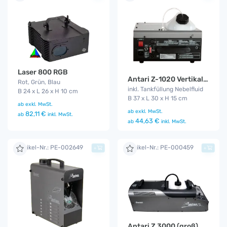
Laser 800 RGB
Antari Z-1020 Vertikal Fog Jet
Rot, Grün, Blau
inkl. Tankfüllung Nebelfluid
B 24 x L 26 x H 10 cm
B 37 x L 30 x H 15 cm
ab
exkl. MwSt.
ab
exkl. MwSt.
82,11 €
ab
inkl. MwSt.
44,63 €
ab
inkl. MwSt.
Artikel-Nr.: PE-002649
Artikel-Nr.: PE-000459
+
+
Antari Z 3000 (groß)