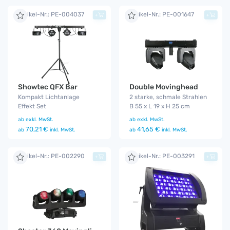
Artikel-Nr.: PE-004037
Artikel-Nr.: PE-001647
+
+
Showtec QFX Bar
Double Movinghead
Kompakt Lichtanlage
2 starke, schmale Strahlen
Effekt Set
B 55 x L 19 x H 25 cm
ab
exkl. MwSt.
ab
exkl. MwSt.
70,21 €
41,65 €
ab
inkl. MwSt.
ab
inkl. MwSt.
Artikel-Nr.: PE-002290
Artikel-Nr.: PE-003291
+
+