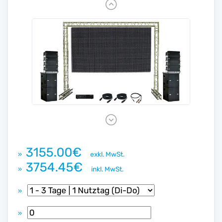
P
r
e
v
i
o
u
s
N
e
x
3155.00€
»
exkl. MwSt.
t
3754.45€
»
inkl. MwSt.
»
»