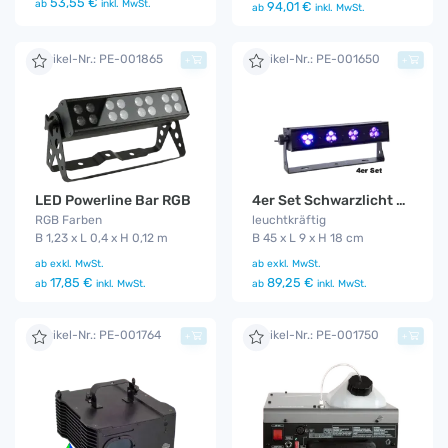
53,55 €
ab
inkl. MwSt.
94,01 €
ab
inkl. MwSt.
Artikel-Nr.: PE-001865
Artikel-Nr.: PE-001650
+
+
LED Powerline Bar RGB
4er Set Schwarzlicht LED ( Blacklight - UV )
RGB Farben
leuchtkräftig
B 1,23 x L 0,4 x H 0,12 m
B 45 x L 9 x H 18 cm
ab
exkl. MwSt.
ab
exkl. MwSt.
17,85 €
89,25 €
ab
inkl. MwSt.
ab
inkl. MwSt.
Artikel-Nr.: PE-001764
Artikel-Nr.: PE-001750
+
+