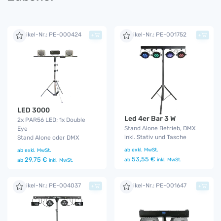
Artikel-Nr.: PE-000424
Artikel-Nr.: PE-001752
+
+
LED 3000
Led 4er Bar 3 W
2x PAR56 LED; 1x Double
Stand Alone Betrieb, DMX
Eye
inkl. Stativ und Tasche
Stand Alone oder DMX
ab
exkl. MwSt.
ab
exkl. MwSt.
53,55 €
29,75 €
ab
inkl. MwSt.
ab
inkl. MwSt.
Artikel-Nr.: PE-004037
Artikel-Nr.: PE-001647
+
+