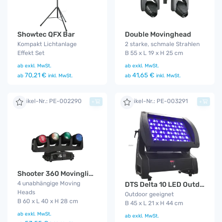
Showtec QFX Bar
Double Movinghead
Kompakt Lichtanlage
2 starke, schmale Strahlen
Effekt Set
B 55 x L 19 x H 25 cm
ab
exkl. MwSt.
ab
exkl. MwSt.
70,21 €
41,65 €
ab
inkl. MwSt.
ab
inkl. MwSt.
Artikel-Nr.: PE-002290
Artikel-Nr.: PE-003291
+
+
Shooter 360 Movinglight
4 unabhängige Moving
DTS Delta 10 LED Outdoor Funk
Heads
Outdoor geeignet
B 60 x L 40 x H 28 cm
B 45 x L 21 x H 44 cm
ab
exkl. MwSt.
ab
exkl. MwSt.