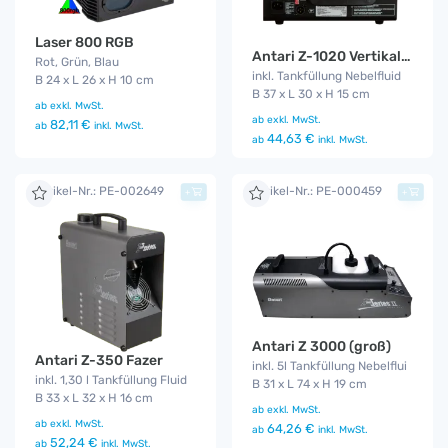
Laser 800 RGB
Antari Z-1020 Vertikal Fog Jet
Rot, Grün, Blau
inkl. Tankfüllung Nebelfluid
B 24 x L 26 x H 10 cm
B 37 x L 30 x H 15 cm
ab
exkl. MwSt.
ab
exkl. MwSt.
82,11 €
ab
inkl. MwSt.
44,63 €
ab
inkl. MwSt.
Artikel-Nr.: PE-002649
Artikel-Nr.: PE-000459
+
+
Antari Z 3000 (groß)
Antari Z-350 Fazer
inkl. 5l Tankfüllung Nebelflui
inkl. 1,30 l Tankfüllung Fluid
B 31 x L 74 x H 19 cm
B 33 x L 32 x H 16 cm
ab
exkl. MwSt.
ab
exkl. MwSt.
64,26 €
ab
inkl. MwSt.
52,24 €
ab
inkl. MwSt.