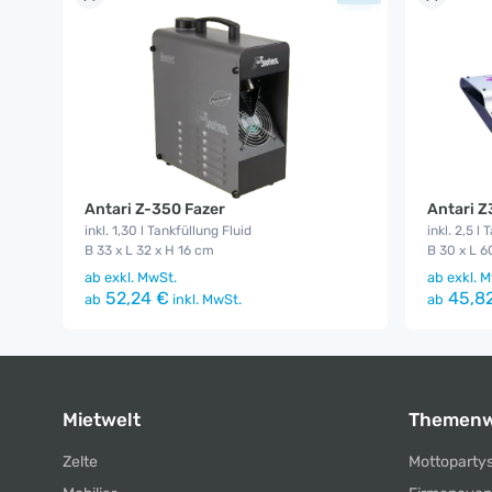
Antari Z-350 Fazer
Antari Z
inkl. 1,30 l Tankfüllung Fluid
inkl. 2,5 l
B 33 x L 32 x H 16 cm
B 30 x L 6
ab
exkl. MwSt.
ab
exkl. M
52,24 €
45,8
ab
inkl. MwSt.
ab
Mietwelt
Themenw
Zelte
Mottoparty