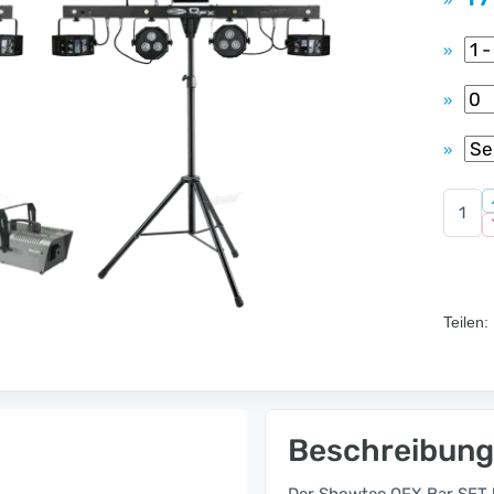
»
»
»
»
Teilen:
Beschreibung