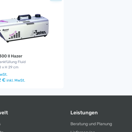
300 II Hazer
 Tankfüllung Fluid
0 x H 29 cm
wSt.
2 €
inkl. MwSt.
elt
Leistungen
s
Beratung und Planung