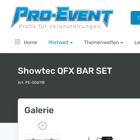
Home
Mietwelt
Themenwelten
Le
Showtec QFX BAR SET
Art. PE-006118
Galerie
P
r