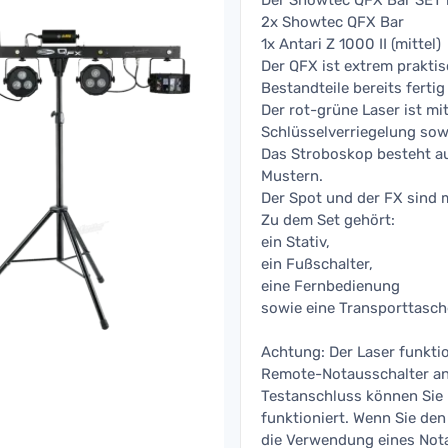
Der Showtec QFX Bar SET 
2x Showtec QFX Bar
1x Antari Z 1000 II (mittel)
Der QFX ist extrem praktis
Bestandteile bereits fertig
Der rot-grüne Laser ist mi
Schlüsselverriegelung sow
Das Stroboskop besteht a
Mustern.
Der Spot und der FX sind 
Zu dem Set gehört:
ein Stativ,
ein Fußschalter,
eine Fernbedienung
sowie eine Transporttasch
Achtung: Der Laser funktio
Remote-Notausschalter ang
Testanschluss können Sie
funktioniert. Wenn Sie den
die Verwendung eines Nota