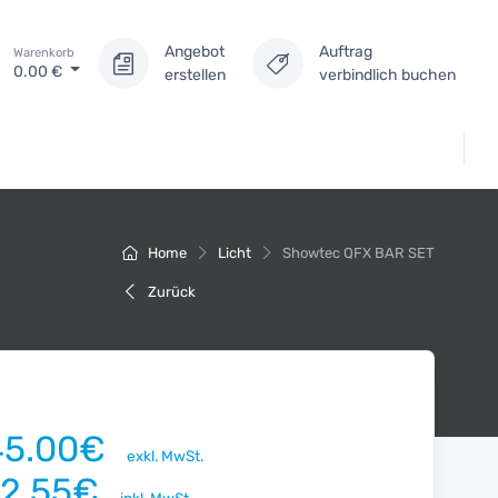
Angebot
Auftrag
Warenkorb
0.00
€
erstellen
verbindlich buchen
Home
Licht
Showtec QFX BAR SET
Zurück
45.00€
exkl. MwSt.
72.55€