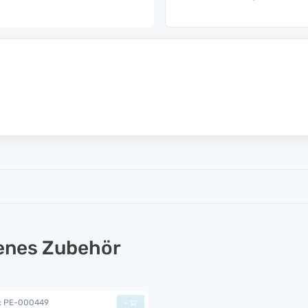
lenes Zubehör
.: PE-000449
+