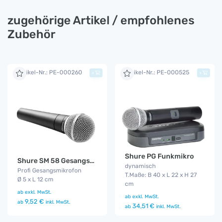
zugehörige Artikel / empfohlenes
Zubehör
Artikel-Nr.: PE-000260
Artikel-Nr.: PE-000525
+
+
Shure PG Funkmikro
Shure SM 58 Gesangsmikrofon
dynamisch
Profi Gesangsmikrofon
T.Maße: B 40 x L 22 x H 27
Ø 5 x L 12 cm
cm
ab
exkl. MwSt.
ab
exkl. MwSt.
9,52 €
ab
inkl. MwSt.
34,51 €
ab
inkl. MwSt.