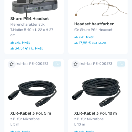
Shure PG4 Headset
Headset hautfarben
Nierencharakteristik
T.Maße: B 40 x L 22 x H 27
für Shure PG4 Headset
cm
ab
exkl. MwSt.
ab
exkl. MwSt.
17,85 €
ab
inkl. MwSt.
34,51 €
ab
inkl. MwSt.
Artikel-Nr.: PE-000672
Artikel-Nr.: PE-000673
+
+
XLR-Kabel 3 Pol. 5 m
XLR-Kabel 3 Pol. 10 m
z.B. für Mikrofone
z.B. für Mikrofone
L 5 m
L 10 m
ab
exkl. MwSt.
ab
exkl. MwSt.