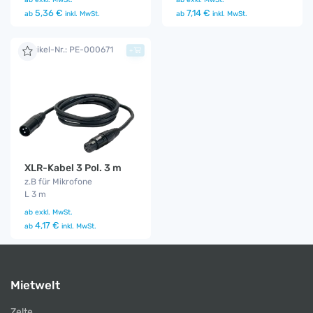
5,36 €
7,14 €
ab
inkl. MwSt.
ab
inkl. MwSt.
Artikel-Nr.: PE-000671
+
XLR-Kabel 3 Pol. 3 m
z.B für Mikrofone
L 3 m
ab
exkl. MwSt.
4,17 €
ab
inkl. MwSt.
Mietwelt
Zelte