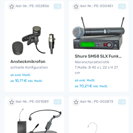
Artikel-Nr.: PE-002856
Artikel-Nr.: PE-000451
+
+
Shure SM58 SLX Funkmikro
Ansteckmikrofon
Nierencharakteristik
schnelle Konfiguration
T.Maße: B 40 x L 22 x H 27
cm
ab
exkl. MwSt.
10,71 €
ab
exkl. MwSt.
ab
inkl. MwSt.
70,21 €
ab
inkl. MwSt.
Artikel-Nr.: PE-001089
Artikel-Nr.: PE-002873
+
+