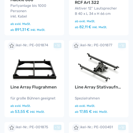
RCF Art 322
Partyanlage bis 1000
Aktiver 12'' Lautsprecher
Personen
B 40 x L 34 x H 66 cm
inkl. Kabel
ab
exkl. MwSt.
ab
exkl. MwSt.
82,11 €
ab
inkl. MwSt.
891,31 €
ab
inkl. MwSt.
Artikel-Nr.: PE-001874
Artikel-Nr.: PE-001877
+
+
Line Array Flugrahmen
Line Array Stativaufnahme
für große Bühnen geeignet
Spezialrahmen
ab
exkl. MwSt.
ab
exkl. MwSt.
53,55 €
17,85 €
ab
inkl. MwSt.
ab
inkl. MwSt.
Artikel-Nr.: PE-001875
Artikel-Nr.: PE-000451
+
+