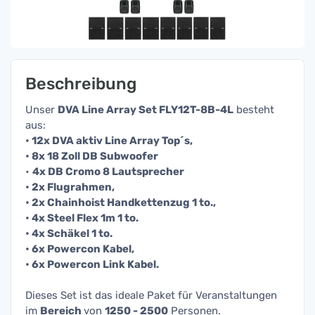
Beschreibung
Unser
DVA Line Array Set FLY12T-8B-4L
besteht
aus:
• 12x DVA aktiv Line Array Top´s,
• 8x 18 Zoll DB Subwoofer
•
4x DB Cromo 8 Lautsprecher
• 2x Flugrahmen,
• 2x Chainhoist Handkettenzug 1 to.,
• 4x Steel Flex 1m 1 to.
• 4x Schäkel 1 to.
• 6x Powercon Kabel,
• 6x Powercon Link Kabel.
Dieses Set ist das ideale Paket für Veranstaltungen
im
Bereich
von
125
0 - 2500
Personen.