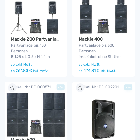
Mackie 200 Partyanlage
Mackie 400
Partyanlage bis 150
Partyanlage bis 300
Personen
Personen
B 1,95 x L 0,6 x H 1,4 m
inkl. Kabel, ohne Stative
ab
exkl. MwSt.
ab
exkl. MwSt.
261,80 €
474,81 €
ab
inkl. MwSt.
ab
inkl. MwSt.
Artikel-Nr.: PE-000571
Artikel-Nr.: PE-002201
+
+
Mackie 600