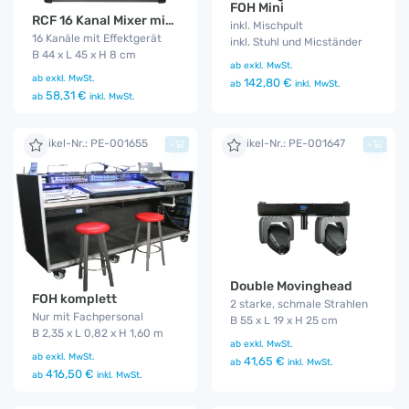
FOH Mini
RCF 16 Kanal Mixer mit MP3 Player
inkl. Mischpult
16 Kanäle mit Effektgerät
inkl. Stuhl und Micständer
B 44 x L 45 x H 8 cm
ab
exkl. MwSt.
ab
exkl. MwSt.
142,80 €
ab
inkl. MwSt.
58,31 €
ab
inkl. MwSt.
Artikel-Nr.: PE-001655
Artikel-Nr.: PE-001647
+
+
Double Movinghead
FOH komplett
2 starke, schmale Strahlen
Nur mit Fachpersonal
B 55 x L 19 x H 25 cm
B 2,35 x L 0,82 x H 1,60 m
ab
exkl. MwSt.
ab
exkl. MwSt.
41,65 €
ab
inkl. MwSt.
416,50 €
ab
inkl. MwSt.