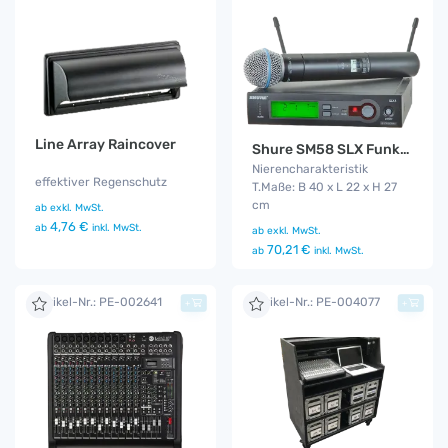
Line Array Raincover
Shure SM58 SLX Funkmikro
Nierencharakteristik
effektiver Regenschutz
T.Maße: B 40 x L 22 x H 27
cm
ab
exkl. MwSt.
4,76 €
ab
inkl. MwSt.
ab
exkl. MwSt.
70,21 €
ab
inkl. MwSt.
Artikel-Nr.: PE-002641
Artikel-Nr.: PE-004077
+
+