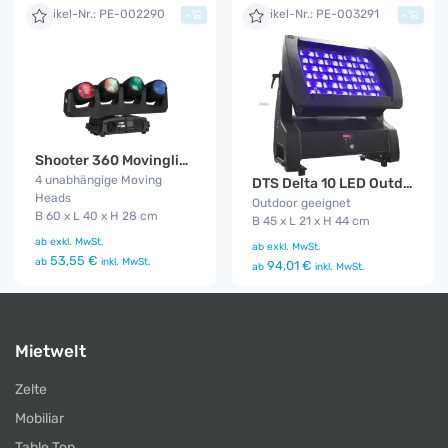
Artikel-Nr.: PE-002290
Artikel-Nr.: PE-003291
+
+
Shooter 360 Movinglight
4 unabhängige Moving
DTS Delta 10 LED Outdoor Funk
Heads
Outdoor geeignet
B 60 x L 40 x H 28 cm
B 45 x L 21 x H 44 cm
ab
exkl. MwSt.
ab
exkl. MwSt.
53,55 €
ab
inkl. MwSt.
94,01 €
ab
inkl. MwSt.
Mietwelt
Zelte
Mobiliar
Table Top