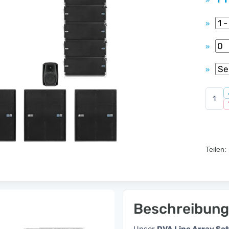
»
»
»
»
Teilen:
Beschreibung