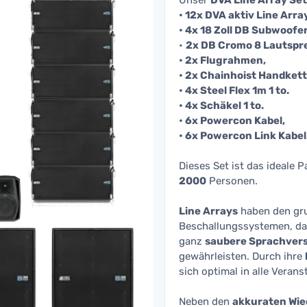
Unser
DVA Line Array Se
• 12x DVA aktiv Line Arra
• 4x 18 Zoll DB Subwoofe
•
2x DB Cromo 8 Lautspr
• 2x Flugrahmen,
• 2x Chainhoist Handkett
• 4x Steel Flex 1m 1 to.
• 4x Schäkel 1 to.
• 6x Powercon Kabel,
• 6x Powercon Link Kabel
Dieses Set ist das ideale 
2000
Personen.
Line Arrays
haben den gru
Beschallungssystemen, das
ganz
saubere Sprachvers
gewährleisten. Durch ihre
sich optimal in alle Veran
Neben den
akkuraten Wi