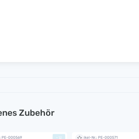
lenes Zubehör
.: PE-000569
Artikel-Nr.: PE-000571
+