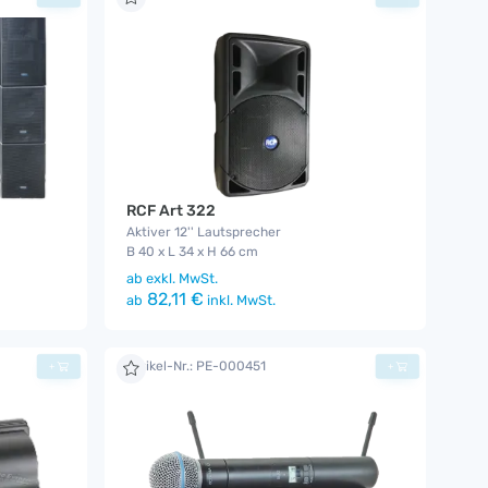
RCF Art 322
Aktiver 12'' Lautsprecher
B 40 x L 34 x H 66 cm
ab
exkl. MwSt.
82,11 €
ab
inkl. MwSt.
Artikel-Nr.: PE-000451
+
+