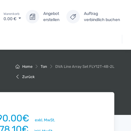
Angebot
Auftrag
Warenkorb
0.00
€
erstellen
verbindlich buchen
Home
Ton
DVA Line Array Set FLY12T-4B-2L
Zurück
90.00€
exkl. MwSt.
178.10€