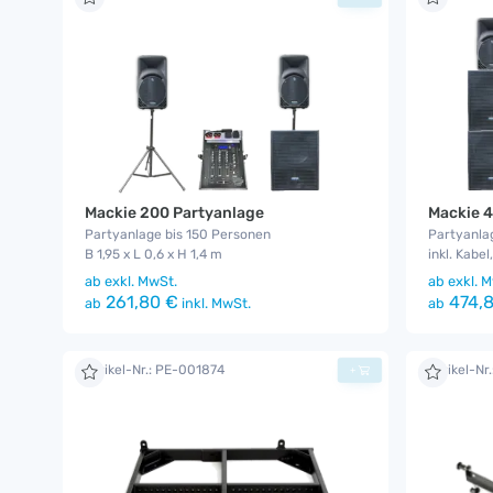
Mackie 200 Partyanlage
Mackie 
Partyanlage bis 150 Personen
Partyanla
B 1,95 x L 0,6 x H 1,4 m
inkl. Kabel
ab
exkl. MwSt.
ab
exkl. M
261,80 €
474,8
ab
inkl. MwSt.
ab
Artikel-Nr.: PE-001874
Artikel-Nr
+