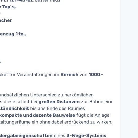
t FLY12T-4B-2L
besteht aus:
y Top´s,
r
echer
enzug 1 to.,
.
Paket für Veranstaltungen im
Bereich
von
10
00 -
ndsätzlichen Unterschied zu herkömlichen
 diese selbst bei
großen Distanzen
zur Bühne eine
tändlichkeit
bis ans Ende des Raumes
kompakte und dezente Bauweise
fügt die Anlage
staltungsräume ein ohne dabei erdrückend zu wirken.
edergabeeigenschaften
eines
3-Wege-Systems