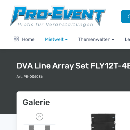
Home
Mietwelt
Themenwelten
Le
DVA Line Array Set FLY12T-4
Art. PE-006036
Galerie
P
r