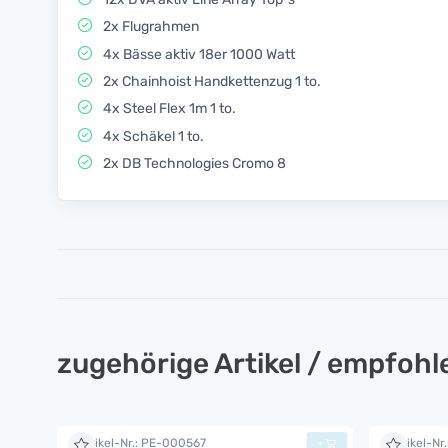
2x Flugrahmen
4x Bässe aktiv 18er 1000 Watt
2x Chainhoist Handkettenzug 1 to.
4x Steel Flex 1m 1 to.
4x Schäkel 1 to.
2x DB Technologies Cromo 8
zugehörige Artikel / empfoh
Artikel-Nr.: PE-000567
Artikel-Nr
+