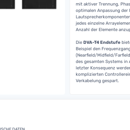
mit aktiver Trennung, Phas
optimalen Anpassung der 
Lautsprecherkomponenten, 
jedes einzelne Arrayeleme
Anzahl der Elemente anzu
Die
DVA-T4 Endstufe
biet
Beispiel den Frequenzgang
(Nearfield/Midfield/Farfie
des gesamten Systems in A
letzter Konsequenz werde
komplizierten Controllerei
Verkabelung gespart.
STISCHE DATEN