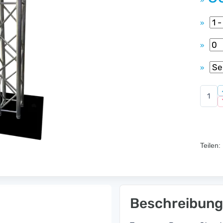
»
»
»
»
Teilen:
Beschreibung