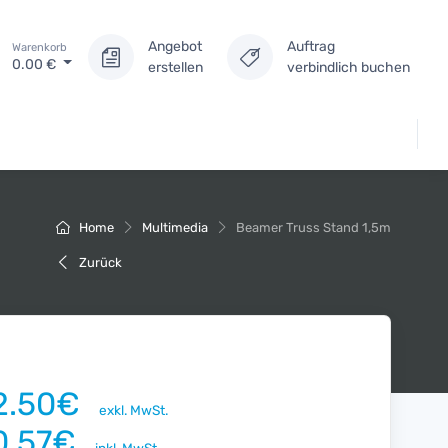
Angebot
Auftrag
Warenkorb
0.00
€
erstellen
verbindlich buchen
Home
Multimedia
Beamer Truss Stand 1,5m
Zurück
2.50€
exkl. MwSt.
0.57€