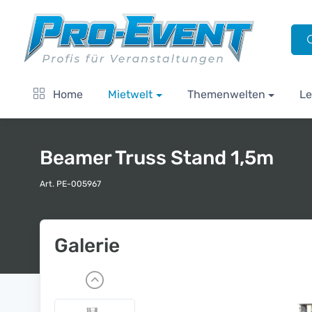
Home
Mietwelt
Themenwelten
Le
Beamer Truss Stand 1,5m
Art. PE-005967
Galerie
P
r