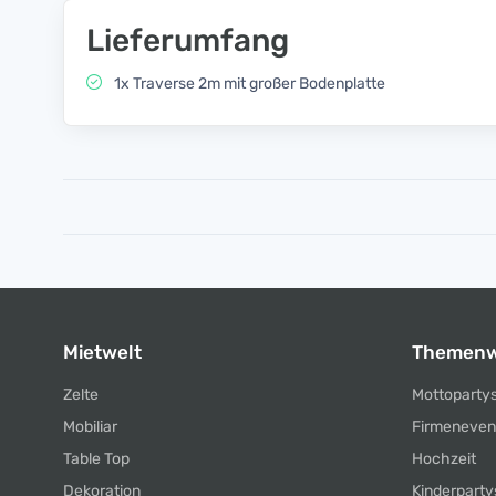
Lieferumfang
1x Traverse 2m mit großer Bodenplatte
Mietwelt
Themenw
Zelte
Mottoparty
Mobiliar
Firmeneven
Table Top
Hochzeit
Dekoration
Kinderparty