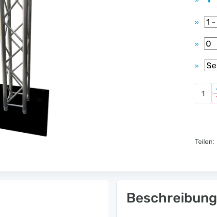
»
»
»
»
Teilen:
Beschreibung