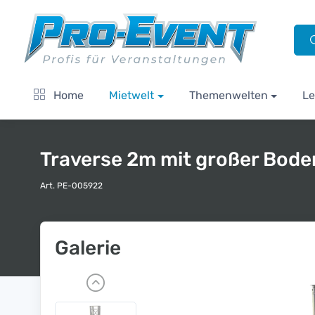
Home
Mietwelt
Themenwelten
Le
Traverse 2m mit großer Bode
Art. PE-005922
Galerie
P
r