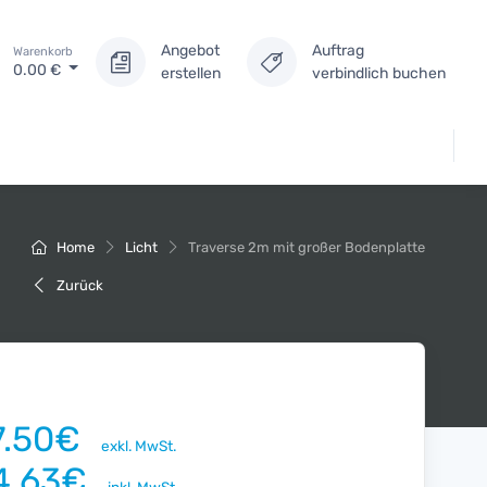
Angebot
Auftrag
Warenkorb
0.00
€
erstellen
verbindlich buchen
Home
Licht
Traverse 2m mit großer Bodenplatte
Zurück
7.50€
exkl. MwSt.
4.63€