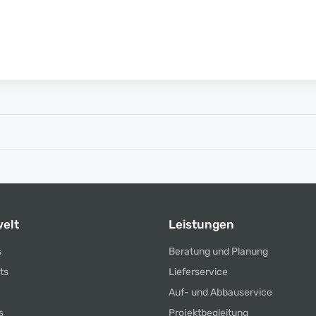
elt
Leistungen
s
Beratung und Planung
ts
Lieferservice
Auf- und Abbauservice
s
Projektbegleitung