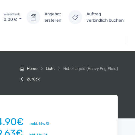
Angebot
Auftrag
Warenkorb
0.00
€
erstellen
verbindlich buchen
Home
Licht
Nebel Liquid (Heavy Fog Fluid)
Zurück
4.90€
exkl. MwSt.
9.63€