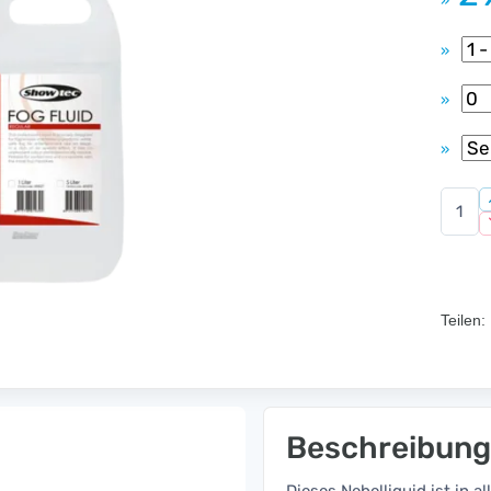
»
»
»
»
Teilen:
Beschreibung