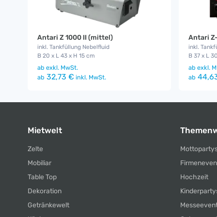
Antari Z 1000 II (mittel)
Antari Z
inkl. Tankfüllung Nebelfluid
inkl. Tankf
B 20 x L 43 x H 15 cm
B 37 x L 3
ab
exkl. MwSt.
ab
exkl. M
32,73 €
44,6
ab
inkl. MwSt.
ab
Mietwelt
Themenw
Zelte
Mottoparty
Mobiliar
Firmeneven
Table Top
Hochzeit
Dekoration
Kinderparty
Getränkewelt
Messeeven