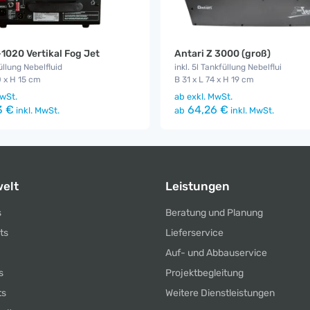
-1020 Vertikal Fog Jet
Antari Z 3000 (groß)
üllung Nebelfluid
inkl. 5l Tankfüllung Nebelflui
0 x H 15 cm
B 31 x L 74 x H 19 cm
wSt.
ab
exkl. MwSt.
3 €
64,26 €
inkl. MwSt.
ab
inkl. MwSt.
elt
Leistungen
s
Beratung und Planung
ts
Lieferservice
Auf- und Abbauservice
s
Projektbegleitung
ts
Weitere Dienstleistungen