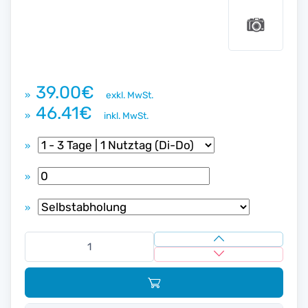
39.00€
»
exkl. MwSt.
46.41€
»
inkl. MwSt.
»
»
»