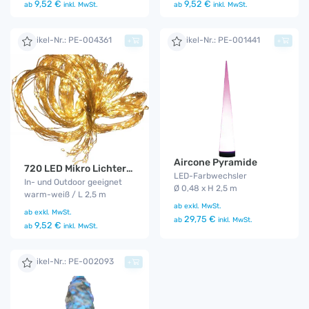
9,52 €
9,52 €
ab
inkl. MwSt.
ab
inkl. MwSt.
Artikel-Nr.: PE-004361
Artikel-Nr.: PE-001441
+
+
Aircone Pyramide
720 LED Mikro Lichterbündel
LED-Farbwechsler
In- und Outdoor geeignet
Ø 0,48 x H 2,5 m
warm-weiß / L 2,5 m
ab
exkl. MwSt.
ab
exkl. MwSt.
29,75 €
ab
inkl. MwSt.
9,52 €
ab
inkl. MwSt.
Artikel-Nr.: PE-002093
+