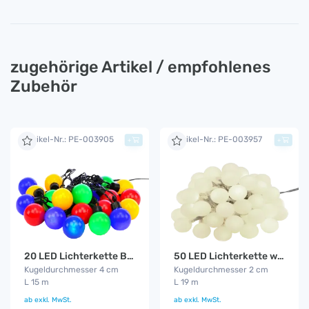
zugehörige Artikel / empfohlenes
Zubehör
Artikel-Nr.: PE-003905
Artikel-Nr.: PE-003957
+
+
20 LED Lichterkette Bunt
50 LED Lichterkette warm - weiß
Kugeldurchmesser 4 cm
Kugeldurchmesser 2 cm
L 15 m
L 19 m
ab
exkl. MwSt.
ab
exkl. MwSt.