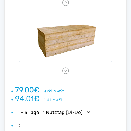
P
r
e
v
i
o
u
s
N
e
x
79.00€
»
exkl. MwSt.
t
94.01€
»
inkl. MwSt.
»
»