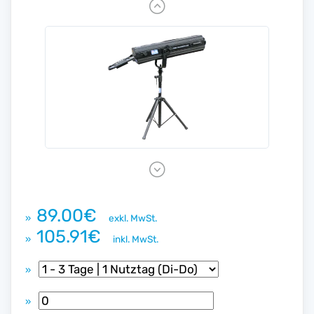
P
r
e
v
i
o
u
s
N
e
x
89.00€
»
exkl. MwSt.
t
105.91€
»
inkl. MwSt.
»
»