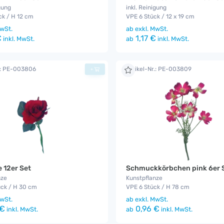
gung
inkl. Reinigung
ck / H 12 cm
VPE 6 Stück / 12 x 19 cm
wSt.
ab
exkl. MwSt.
€
1,17 €
inkl. MwSt.
ab
inkl. MwSt.
r.: PE-003806
Artikel-Nr.: PE-003809
+
e 12er Set
Schmuckkörbchen pink 6er 
nze
Kunstpflanze
ück / H 30 cm
VPE 6 Stück / H 78 cm
wSt.
ab
exkl. MwSt.
 €
0,96 €
inkl. MwSt.
ab
inkl. MwSt.