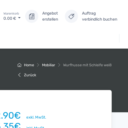
Angebot
Auftrag
Warenkorb
0.00
€
erstellen
verbindlich buchen
Home
Mobiliar
Wurfhusse mit Schleife weiß
Zurück
2.90€
exkl. MwSt.
5.35€