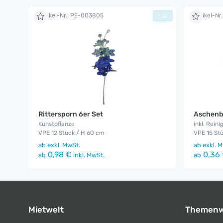
Artikel-Nr.: PE-003805
Artikel-Nr
+
Rittersporn 6er Set
Aschenb
Kunstpflanze
inkl. Reini
VPE 12 Stück / H 60 cm
VPE 15 Stü
ab
exkl. MwSt.
ab
exkl. M
0,98 €
0,36
ab
inkl. MwSt.
ab
Mietwelt
Themenw