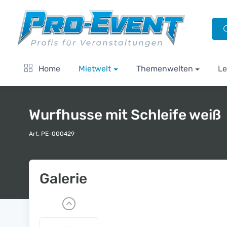
Home
Mietwelt
Themenwelten
Le
Wurfhusse mit Schleife weiß
Art. PE-000429
Galerie
P
r