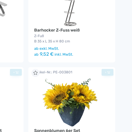
Barhocker Z-Fuss weiß
Z-Fuß
B 35 x L 35 x H 80 cm
ab
exkl. MwSt.
9,52 €
ab
inkl. MwSt.
Artikel-Nr.: PE-003801
+
+
t
Sonnenblumen 6er Set