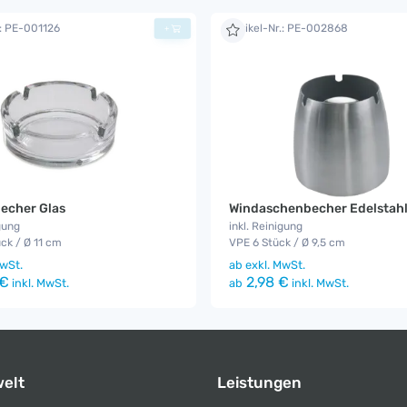
.: PE-001126
Artikel-Nr.: PE-002868
+
echer Glas
Windaschenbecher Edelstah
gung
inkl. Reinigung
ck / Ø 11 cm
VPE 6 Stück / Ø 9,5 cm
wSt.
ab
exkl. MwSt.
 €
2,98 €
inkl. MwSt.
ab
inkl. MwSt.
elt
Leistungen