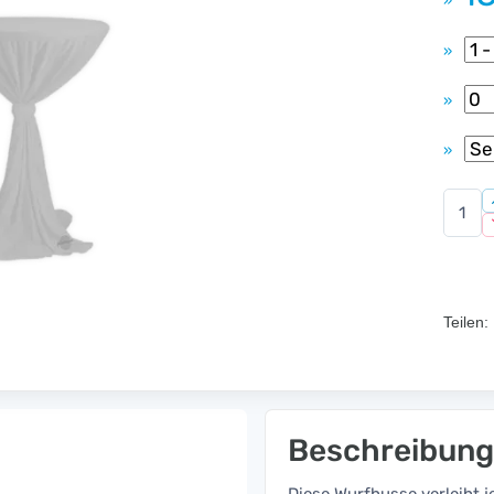
»
»
»
»
Teilen:
Beschreibung