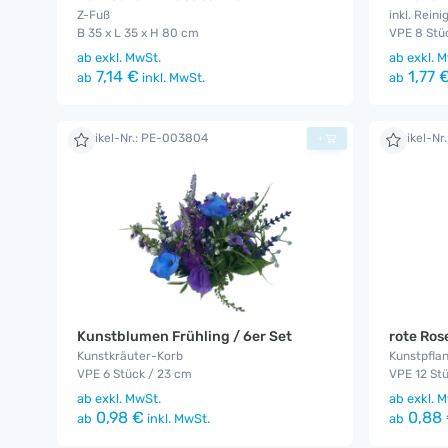
Z-Fuß
inkl. Reini
B 35 x L 35 x H 80 cm
VPE 8 Stü
ab
exkl. MwSt.
ab
exkl. M
7,14 €
1,77 
ab
inkl. MwSt.
ab
Artikel-Nr.: PE-003804
Artikel-N
+
Kunstblumen Frühling / 6er Set
rote Ros
Kunstkräuter-Korb
Kunstpfla
VPE 6 Stück / 23 cm
VPE 12 St
ab
exkl. MwSt.
ab
exkl. M
0,98 €
0,88
ab
inkl. MwSt.
ab