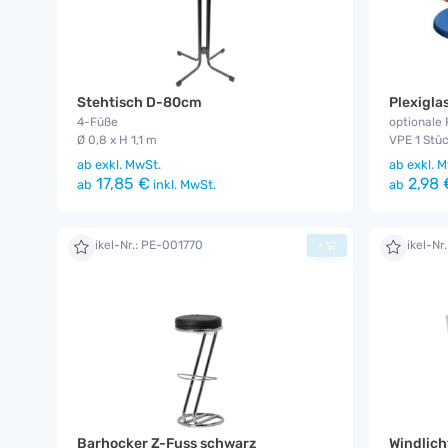
Stehtisch D-80cm
Plexigla
4-Füße
optionale 
Ø 0,8 x H 1,1 m
VPE 1 Stü
ab
exkl. MwSt.
ab
exkl. M
17,85 €
2,98 
ab
inkl. MwSt.
ab
Artikel-Nr.: PE-001770
Artikel-Nr
+
Barhocker Z-Fuss schwarz
Windlich