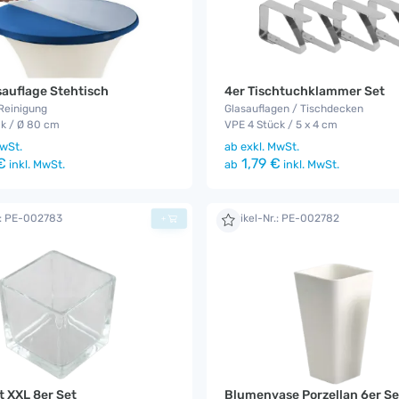
sauflage Stehtisch
4er Tischtuchklammer Set
Reinigung
Glasauflagen / Tischdecken
ck / Ø 80 cm
VPE 4 Stück / 5 x 4 cm
wSt.
ab
exkl. MwSt.
€
1,79 €
inkl. MwSt.
ab
inkl. MwSt.
.: PE-002783
Artikel-Nr.: PE-002782
+
t XXL 8er Set
Blumenvase Porzellan 6er Se