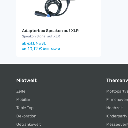
Adapterbox Speakon auf XLR
Speakon Signal auf XLR
ab
exkl. MwSt.
10,12 €
ab
inkl. MwSt.
Mietwelt
Themenw
Zelte
Mottoparty
Mobiliar
Firmeneven
Table Top
Hochzeit
Dekoration
Kinderparty
Getränkewelt
Messeeven