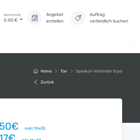
Angebot
Auftrag
Warenkorb
0.00
€
erstellen
verbindlich buchen
Home
Ton
Speakon-Verbinder 8 pol
Zurück
.50€
exkl. MwSt.
.17€