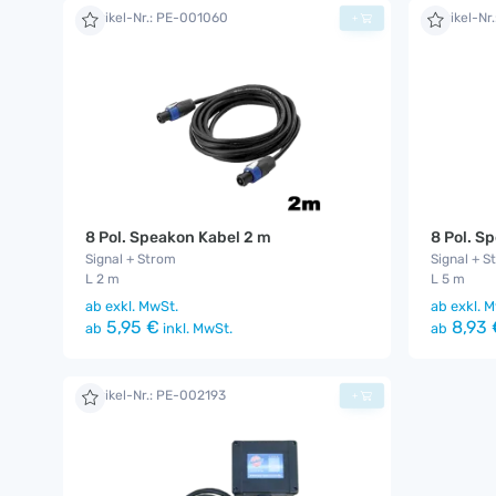
Artikel-Nr.: PE-001060
Artikel-Nr
+
8 Pol. Speakon Kabel 2 m
8 Pol. S
Signal + Strom
Signal + S
L 2 m
L 5 m
ab
exkl. MwSt.
ab
exkl. M
5,95 €
8,93 
ab
inkl. MwSt.
ab
Artikel-Nr.: PE-002193
+