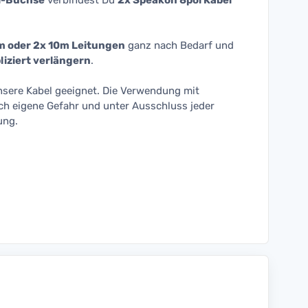
l-Buchse
verbindest Du
2x Speakon 8pol Kabel
m oder 2x 10m Leitungen
ganz nach Bedarf und
iziert verlängern
.
unsere Kabel geeignet. Die Verwendung mit
ch eigene Gefahr und unter Ausschluss jeder
ung.