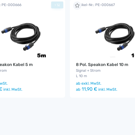
.: PE-000666
Artikel-Nr.: PE-000667
+
peakon Kabel 5 m
8 Pol. Speakon Kabel 10 m
trom
Signal + Strom
L 10 m
wSt.
ab
exkl. MwSt.
€
11,90 €
inkl. MwSt.
ab
inkl. MwSt.