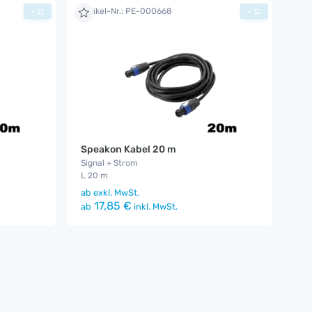
Artikel-Nr.: PE-000668
+
+
Speakon Kabel 20 m
Signal + Strom
L 20 m
ab
exkl. MwSt.
17,85 €
ab
inkl. MwSt.