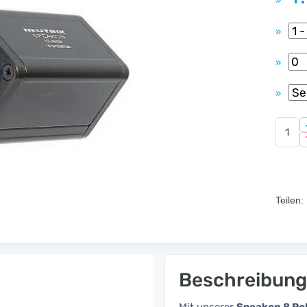
»
»
»
»
Teilen:
Beschreibung