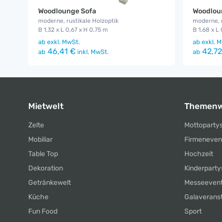
Woodlounge Sofa
Woodlou
moderne, rustikale Holzoptik
moderne, r
B 1,32 x L 0,67 x H 0,75 m
B 1,68 x L
ab
exkl. MwSt.
ab
exkl. M
46,41 €
42,72
ab
inkl. MwSt.
ab
Mietwelt
Themenw
Zelte
Mottoparty
Mobiliar
Firmeneven
Table Top
Hochzeit
Dekoration
Kinderparty
Getränkewelt
Messeeven
Küche
Galaverans
Fun Food
Sport