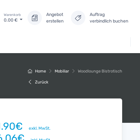
Angebot
Auftrag
Warenkorb
0.00
€
erstellen
verbindlich buchen
Home
Mobiliar
Woodlounge Bistrotisch
Zurück
1.90€
exkl. MwSt.
6.06€