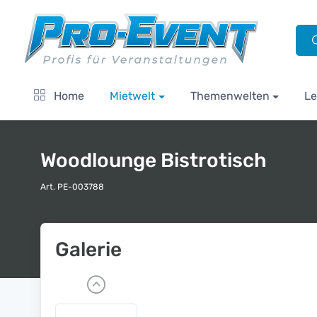
Home
Mietwelt
Themenwelten
Le
Woodlounge Bistrotisch
Art. PE-003788
Galerie
P
r