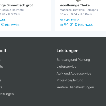
nge Dinnertisch groß
Woodlounge Theke
ustikale Holzoptik
moderne, rustikale Holzoptik
 0,70 x H 0,70 m
B 1,6 x L 0,64 x H 0,86 m
wSt.
ab
exkl. MwSt.
 €
94,01 €
inkl. MwSt.
ab
inkl. MwSt.
elt
Leistungen
s
Beratung und Planung
ts
Lieferservice
Auf- und Abbauservice
s
Projektbegleitung
ts
Weitere Dienstleistungen
taltungen