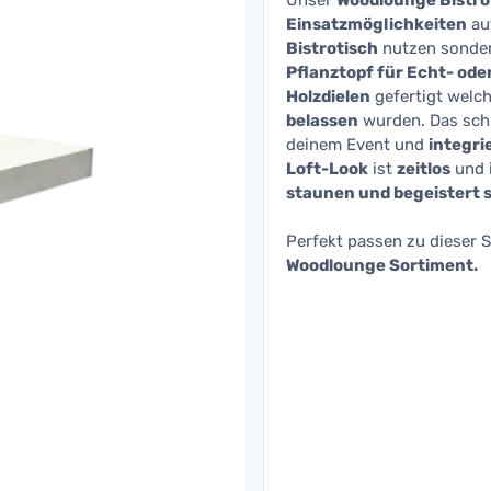
Unser
Woodlounge Bistro
Einsatzmöglichkeiten
auf
Bistrotisch
nutzen sondern
Pflanztopf für Echt- od
Holzdielen
gefertigt welch
belassen
wurden. Das sch
deinem Event und
integri
Loft-Look
ist
zeitlos
und 
staunen und begeistert 
Perfekt passen zu dieser S
Woodlounge Sortiment.