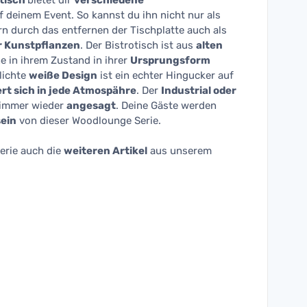
tisch
bietet dir
verschiedene
 deinem Event. So kannst du ihn nicht nur als
 durch das entfernen der Tischplatte auch als
er Kunstpflanzen
. Der Bistrotisch ist aus
alten
e in ihrem Zustand in ihrer
Ursprungsform
lichte
weiße Design
ist ein echter Hingucker auf
ert sich in jede Atmospähre
. Der
Industrial oder
immer wieder
angesagt
. Deine Gäste werden
sein
von dieser Woodlounge Serie.
erie auch die
weiteren Artikel
aus unserem