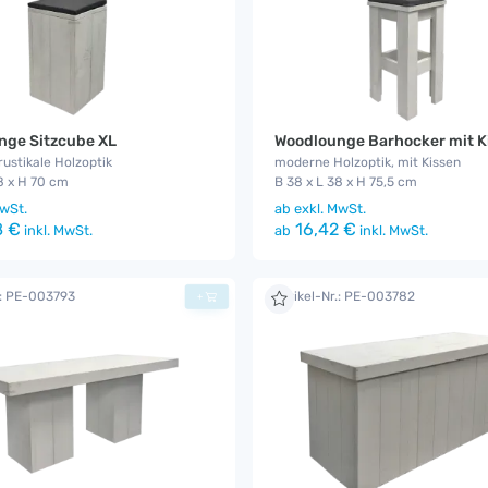
nge Sitzcube XL
Woodlounge Barhocker mit K
ustikale Holzoptik
moderne Holzoptik, mit Kissen
8 x H 70 cm
B 38 x L 38 x H 75,5 cm
wSt.
ab
exkl. MwSt.
8 €
16,42 €
inkl. MwSt.
ab
inkl. MwSt.
.: PE-003793
Artikel-Nr.: PE-003782
+