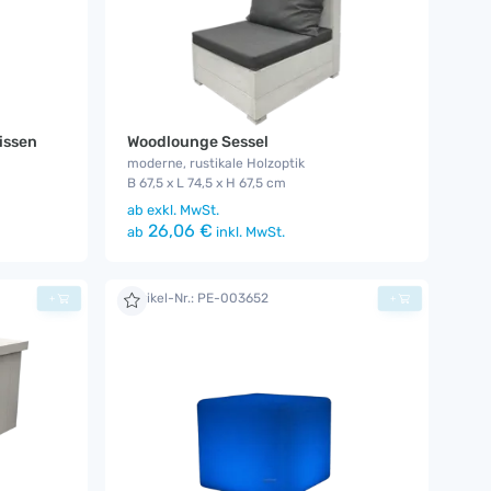
issen
Woodlounge Sessel
moderne, rustikale Holzoptik
B 67,5 x L 74,5 x H 67,5 cm
ab
exkl. MwSt.
26,06 €
ab
inkl. MwSt.
Artikel-Nr.: PE-003652
+
+