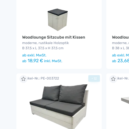
Woodlounge Sitzcube mit Kissen
Woodlou
moderne, rustikale Holzoptik
moderne, r
B 37,5 x L 37,5 x H 37,5 cm
B 38 x L 3
ab
exkl. MwSt.
ab
exkl. M
18,92 €
23,6
ab
inkl. MwSt.
ab
Artikel-Nr.: PE-003722
Artikel-Nr
+