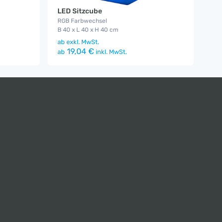
LED Sitzcube
RGB Farbwechsel
B 40 x L 40 x H 40 cm
ab
exkl. MwSt.
19,04 €
ab
inkl. MwSt.