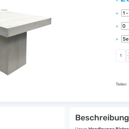
»
»
»
»
Teilen:
Beschreibung