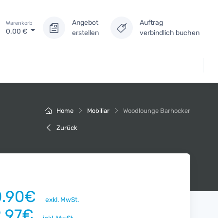
Angebot
Auftrag
Warenkorb
0.00
€
erstellen
verbindlich buchen
Home
Mobiliar
Woodlounge Barhocker
Zurück
0.90€
exkl. MwSt.
2.97€