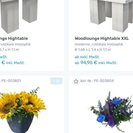
nge Hightable
Woodlounge Hightable XXL
ustikale Holzoptik
moderne, rustikale Holzoptik
0,7 x H 1,1 m
B 1,68 x L 1,4 x H 1,1 m
wSt.
ab
exkl. MwSt.
 €
94,96 €
inkl. MwSt.
ab
inkl. MwSt.
.: PE-003801
Artikel-Nr.: PE-003804
+