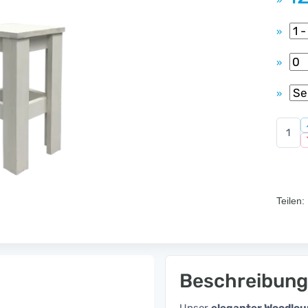
»
»
»
»
Teilen:
Beschreibung