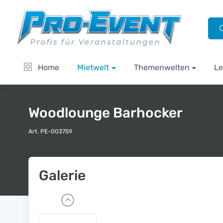
Home
Mietwelt
Themenwelten
Le
Woodlounge Barhocker
Art. PE-003759
Galerie
P
r