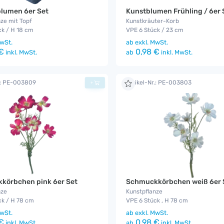
lumen 6er Set
Kunstblumen Frühling / 6er 
ze mit Topf
Kunstkräuter-Korb
ck / H 18 cm
VPE 6 Stück / 23 cm
wSt.
ab
exkl. MwSt.
€
0,98 €
inkl. MwSt.
ab
inkl. MwSt.
r.: PE-003809
Artikel-Nr.: PE-003803
+
körbchen pink 6er Set
Schmuckkörbchen weiß 6er 
nze
Kunstpflanze
ck / H 78 cm
VPE 6 Stück , H 78 cm
wSt.
ab
exkl. MwSt.
€
0,98 €
inkl. MwSt.
ab
inkl. MwSt.