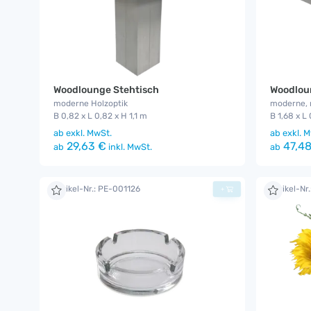
Woodlounge Stehtisch
Woodlou
moderne Holzoptik
moderne, r
B 0,82 x L 0,82 x H 1,1 m
B 1,68 x L 
ab
exkl. MwSt.
ab
exkl. M
29,63 €
47,48
ab
inkl. MwSt.
ab
Artikel-Nr.: PE-001126
Artikel-Nr
+