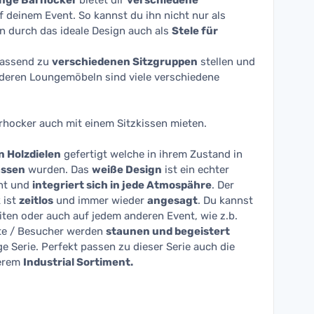
unge Barhocker
bietet dir
verschiedene
 deinem Event. So kannst du ihn nicht nur als
 durch das ideale Design auch als
Stele für
passend zu
verschiedenen Sitzgruppen
stellen und
eren Loungemöbeln sind viele verschiedene
rhocker auch mit einem Sitzkissen mieten.
n Holzdielen
gefertigt welche in ihrem Zustand in
assen
wurden. Das
weiße Design
ist ein echter
nt und
integriert sich in jede Atmospähre
. Der
k
ist
zeitlos
und immer wieder
angesagt
. Du kannst
ten oder auch auf jedem anderen Event, wie z.b.
te / Besucher werden
staunen und begeistert
 Serie. Perfekt passen zu dieser Serie auch die
erem
Industrial Sortiment.