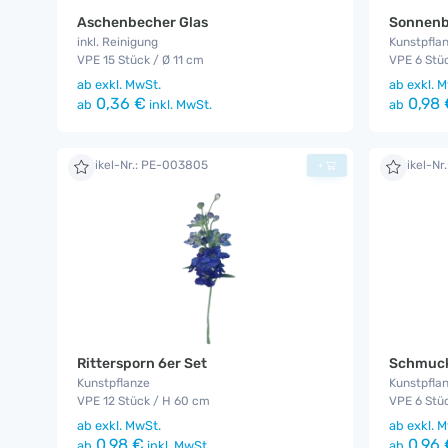
Aschenbecher Glas
Sonnenb
inkl. Reinigung
Kunstpflan
VPE 15 Stück / Ø 11 cm
VPE 6 Stü
ab
exkl. MwSt.
ab
exkl. M
0,36 €
0,98 
ab
inkl. MwSt.
ab
Artikel-Nr.: PE-003805
Artikel-N
+
Rittersporn 6er Set
Schmuck
Kunstpflanze
Kunstpfla
VPE 12 Stück / H 60 cm
VPE 6 Stü
ab
exkl. MwSt.
ab
exkl. M
0,98 €
0,96 
ab
inkl. MwSt.
ab