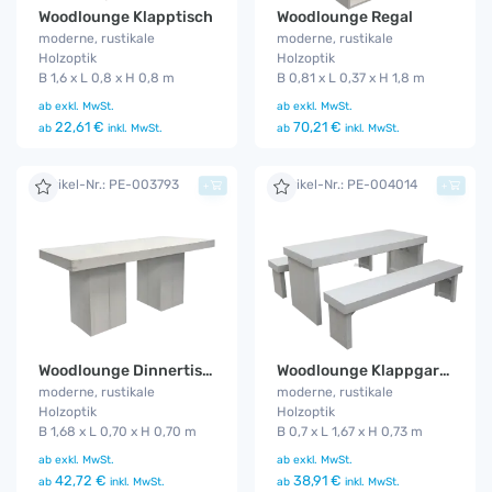
Woodlounge Klapptisch
Woodlounge Regal
moderne, rustikale
moderne, rustikale
Holzoptik
Holzoptik
B 1,6 x L 0,8 x H 0,8 m
B 0,81 x L 0,37 x H 1,8 m
ab
exkl. MwSt.
ab
exkl. MwSt.
22,61 €
70,21 €
ab
inkl. MwSt.
ab
inkl. MwSt.
Artikel-Nr.: PE-003793
Artikel-Nr.: PE-004014
+
+
Woodlounge Dinnertisch groß
Woodlounge Klappgarnitur
moderne, rustikale
moderne, rustikale
Holzoptik
Holzoptik
B 1,68 x L 0,70 x H 0,70 m
B 0,7 x L 1,67 x H 0,73 m
ab
exkl. MwSt.
ab
exkl. MwSt.
42,72 €
38,91 €
ab
inkl. MwSt.
ab
inkl. MwSt.