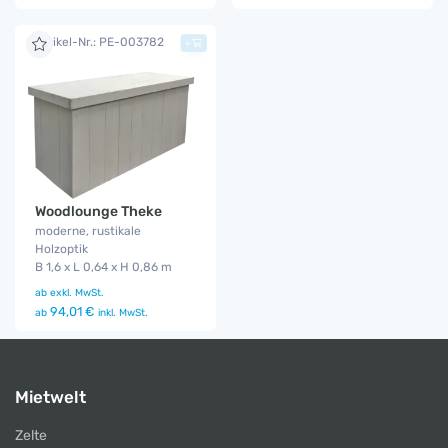
Artikel-Nr.: PE-003782
+
Woodlounge Theke
moderne, rustikale
Holzoptik
B 1,6 x L 0,64 x H 0,86 m
ab
exkl. MwSt.
94,01 €
ab
inkl. MwSt.
Mietwelt
Zelte