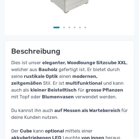
Beschreibung
Dies ist unser
eleganter, Woodlounge Sitzcube XXL
,
welcher aus
Bauholz
gefertigt ist. Er bietet durch
seine
rustikale Optik
einen
modernen,
zeitgemäßen
Stil. Er ist
multifunktional
und kann
auch als
kleiner Beistelltisch
für
grosse Pflanzen
mit Topf oder
Blumenvasen
verwendet werden.
Du kannst ihn auch
auf Messen als Wartebereich
für
deine Kunden nutzen.
Der
Cube
kann
optional
mittels einer
akkubetriebenen LED
Leuchte
von innen
heraus