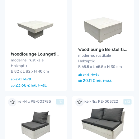
Woodlounge Beistelltisch
Woodlounge Loungetisch
moderne, rustikale
moderne, rustikale
Holzoptik
Holzoptik
B 65,5 x L 65,5 x H 30 cm
B 82 x L 82 x H 40 cm
ab
exkl. MwSt.
ab
exkl. MwSt.
20,11 €
ab
inkl. MwSt.
23,68 €
ab
inkl. MwSt.
Artikel-Nr.: PE-003785
Artikel-Nr.: PE-003722
+
+