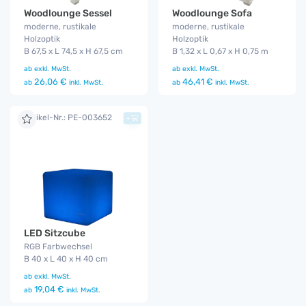
Woodlounge Sessel
Woodlounge Sofa
moderne, rustikale
moderne, rustikale
Holzoptik
Holzoptik
B 67,5 x L 74,5 x H 67,5 cm
B 1,32 x L 0,67 x H 0,75 m
ab
exkl. MwSt.
ab
exkl. MwSt.
26,06 €
46,41 €
ab
inkl. MwSt.
ab
inkl. MwSt.
Artikel-Nr.: PE-003652
+
LED Sitzcube
RGB Farbwechsel
B 40 x L 40 x H 40 cm
ab
exkl. MwSt.
19,04 €
ab
inkl. MwSt.