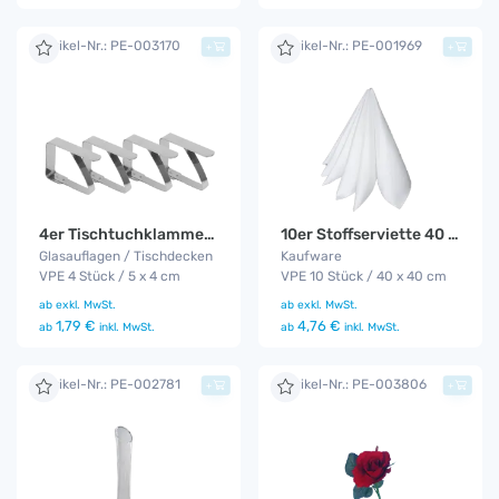
Artikel-Nr.: PE-003170
Artikel-Nr.: PE-001969
+
+
4er Tischtuchklammer Set
10er Stoffserviette 40 x 40
Glasauflagen / Tischdecken
Kaufware
VPE 4 Stück / 5 x 4 cm
VPE 10 Stück / 40 x 40 cm
ab
exkl. MwSt.
ab
exkl. MwSt.
1,79 €
4,76 €
ab
inkl. MwSt.
ab
inkl. MwSt.
Artikel-Nr.: PE-002781
Artikel-Nr.: PE-003806
+
+