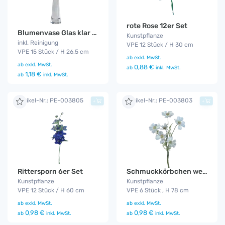
rote Rose 12er Set
Blumenvase Glas klar 15er Set
Kunstpflanze
inkl. Reinigung
VPE 12 Stück / H 30 cm
VPE 15 Stück / H 26,5 cm
ab
exkl. MwSt.
ab
exkl. MwSt.
0,88 €
ab
inkl. MwSt.
1,18 €
ab
inkl. MwSt.
Artikel-Nr.: PE-003805
Artikel-Nr.: PE-003803
+
+
Rittersporn 6er Set
Schmuckkörbchen weiß 6er Set
Kunstpflanze
Kunstpflanze
VPE 12 Stück / H 60 cm
VPE 6 Stück , H 78 cm
ab
exkl. MwSt.
ab
exkl. MwSt.
0,98 €
0,98 €
ab
inkl. MwSt.
ab
inkl. MwSt.