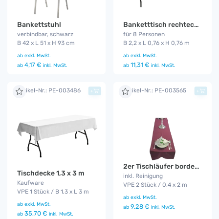
Bankettstuhl
Banketttisch rechteckig 2,2 m
verbindbar, schwarz
für 8 Personen
B 42 x L 51 x H 93 cm
B 2,2 x L 0,76 x H 0,76 m
ab
exkl. MwSt.
ab
exkl. MwSt.
4,17 €
11,31 €
ab
inkl. MwSt.
ab
inkl. MwSt.
Artikel-Nr.: PE-003486
Artikel-Nr.: PE-003565
+
+
2er Tischläufer bordeaux
Tischdecke 1,3 x 3 m
inkl. Reinigung
Kaufware
VPE 2 Stück / 0,4 x 2 m
VPE 1 Stück / B 1,3 x L 3 m
ab
exkl. MwSt.
ab
exkl. MwSt.
9,28 €
ab
inkl. MwSt.
35,70 €
ab
inkl. MwSt.