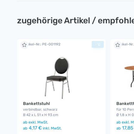
zugehörige Artikel / empfoh
Artikel-Nr.: PE-001192
Artikel-Nr
+
Bankettstuhl
Bankettt
verbindbar, schwarz
für 10 Pe
B 42 x L 51 x H 93 cm
Ø 1,8 x H 
ab
exkl. MwSt.
ab
exkl. M
4,17 €
17,85
ab
inkl. MwSt.
ab