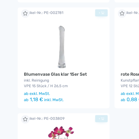
Artikel-Nr.: PE-002781
Artikel-N
+
Blumenvase Glas klar 15er Set
rote Ros
inkl. Reinigung
Kunstpfla
VPE 15 Stück / H 26,5 cm
VPE 12 St
ab
exkl. MwSt.
ab
exkl. M
1,18 €
0,88
ab
inkl. MwSt.
ab
Artikel-Nr.: PE-003809
+