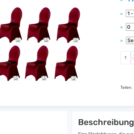
»
»
»
»
Teilen:
Beschreibung