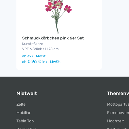
Schmuckkörbchen pink 6er Set
Kunstpflanze
VPE 6 Stück / H 78 cm
ab
exkl. MwSt.
0,96 €
ab
inkl. MwSt.
Mietwelt
Themenw
Zelte
Mottoparty
Mobiliar
Firmeneven
Table Top
Hochzeit