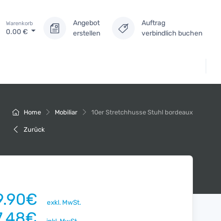
Angebot
Auftrag
Warenkorb
0.00
€
erstellen
verbindlich buchen
Home
Mobiliar
10er Stretchhusse Stuhl bordeaux
Zurück
9.90€
exkl. MwSt.
7.48€