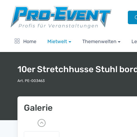
Home
Mietwelt
Themenwelten
Le
10er Stretchhusse Stuhl bor
Art. PE-003463
Galerie
P
r