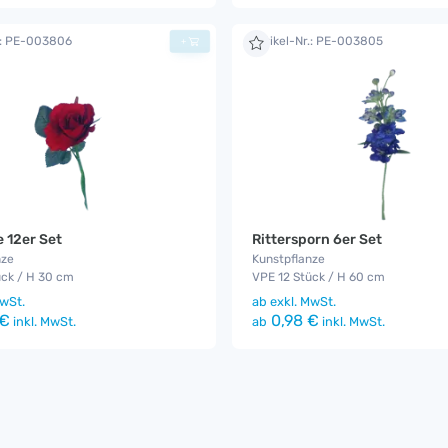
r.: PE-003806
Artikel-Nr.: PE-003805
+
e 12er Set
Rittersporn 6er Set
nze
Kunstpflanze
ück / H 30 cm
VPE 12 Stück / H 60 cm
wSt.
ab
exkl. MwSt.
 €
0,98 €
inkl. MwSt.
ab
inkl. MwSt.