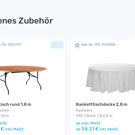
lenes Zubehör
.: PE-000779
Artikel-Nr.: PE-000859
+
isch rund 1,8 m
Banketttischdecke 2,8 m
rsonen
Kaufware
0,76 m
VPE 1 Stück / Ø 2,8 m
wSt.
ab
exkl. MwSt.
 €
58,31 €
inkl. MwSt.
ab
inkl. MwSt.