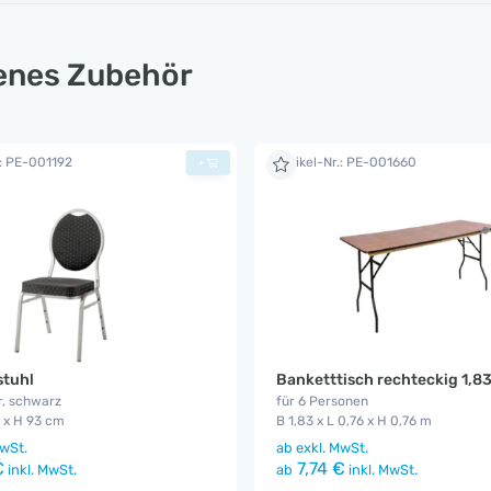
lenes Zubehör
.: PE-001192
Artikel-Nr.: PE-001660
+
stuhl
Banketttisch rechteckig 1,8
r, schwarz
für 6 Personen
1 x H 93 cm
B 1,83 x L 0,76 x H 0,76 m
wSt.
ab
exkl. MwSt.
€
7,74 €
inkl. MwSt.
ab
inkl. MwSt.