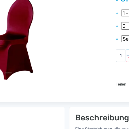
»
»
»
»
Teilen:
Beschreibung