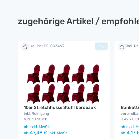
zugehörige Artikel / empfoh
Artikel-Nr.: PE-003463
Artikel-Nr
+
10er Stretchhusse Stuhl bordeaux
Bankett
inkl. Reinigung
verbindba
VPE 10 Stück
B 42 x L 5
ab
exkl. MwSt.
ab
exkl. M
47,48 €
4,17 
ab
inkl. MwSt.
ab