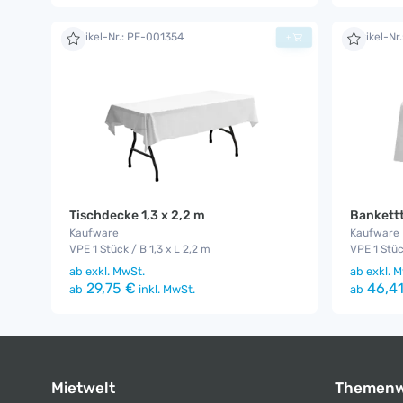
Artikel-Nr.: PE-001354
Artikel-Nr
+
Tischdecke 1,3 x 2,2 m
Bankettt
Kaufware
Kaufware
VPE 1 Stück / B 1,3 x L 2,2 m
VPE 1 Stüc
ab
exkl. MwSt.
ab
exkl. M
29,75 €
46,41
ab
inkl. MwSt.
ab
Mietwelt
Themenw