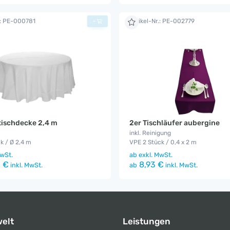
.: PE-000781
Artikel-Nr.: PE-002779
+
ischdecke 2,4 m
2er Tischläufer aubergine
inkl. Reinigung
k / Ø 2,4 m
VPE 2 Stück / 0,4 x 2 m
wSt.
ab
exkl. MwSt.
 €
8,93 €
inkl. MwSt.
ab
inkl. MwSt.
elt
Leistungen