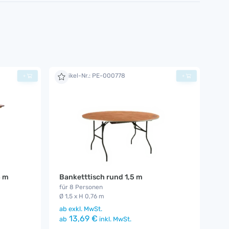
Artikel-Nr.: PE-000778
+
+
3 m
Banketttisch rund 1,5 m
für 8 Personen
Ø 1,5 x H 0,76 m
ab
exkl. MwSt.
13,69 €
ab
inkl. MwSt.