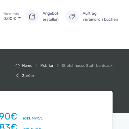
Angebot
Auftrag
Warenkorb
0.00
€
erstellen
verbindlich buchen
Home
Mobiliar
Stretchhusse Stuhl bordeaux
Zurück
.90€
exkl. MwSt.
.83€