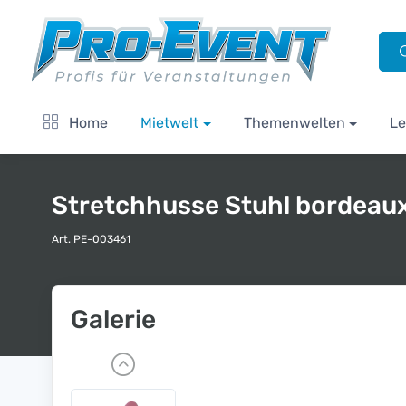
Home
Mietwelt
Themenwelten
Le
Stretchhusse Stuhl bordeau
Art. PE-003461
Galerie
P
r