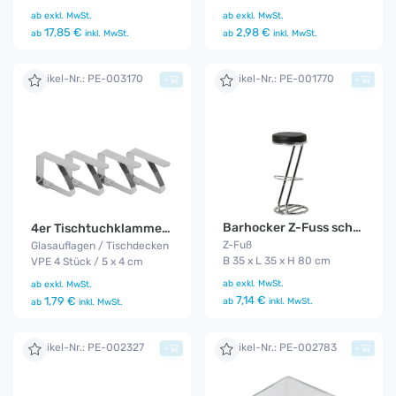
ab
exkl. MwSt.
ab
exkl. MwSt.
17,85 €
2,98 €
ab
inkl. MwSt.
ab
inkl. MwSt.
Artikel-Nr.: PE-003170
Artikel-Nr.: PE-001770
+
+
Barhocker Z-Fuss schwarz
4er Tischtuchklammer Set
Z-Fuß
Glasauflagen / Tischdecken
B 35 x L 35 x H 80 cm
VPE 4 Stück / 5 x 4 cm
ab
exkl. MwSt.
ab
exkl. MwSt.
7,14 €
1,79 €
ab
inkl. MwSt.
ab
inkl. MwSt.
Artikel-Nr.: PE-002327
Artikel-Nr.: PE-002783
+
+