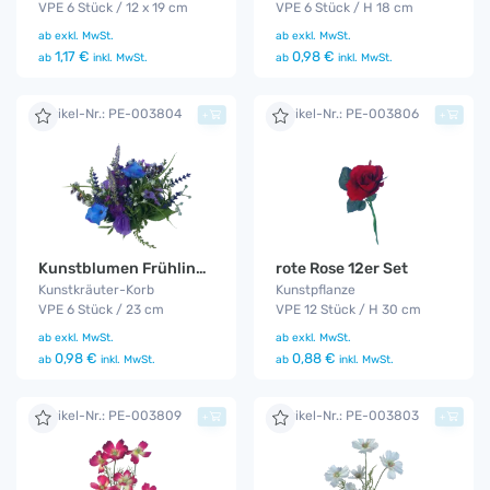
VPE 6 Stück / 12 x 19 cm
VPE 6 Stück / H 18 cm
ab
exkl. MwSt.
ab
exkl. MwSt.
1,17 €
0,98 €
ab
inkl. MwSt.
ab
inkl. MwSt.
Artikel-Nr.: PE-003804
Artikel-Nr.: PE-003806
+
+
Kunstblumen Frühling / 6er Set
rote Rose 12er Set
Kunstkräuter-Korb
Kunstpflanze
VPE 6 Stück / 23 cm
VPE 12 Stück / H 30 cm
ab
exkl. MwSt.
ab
exkl. MwSt.
0,98 €
0,88 €
ab
inkl. MwSt.
ab
inkl. MwSt.
Artikel-Nr.: PE-003809
Artikel-Nr.: PE-003803
+
+