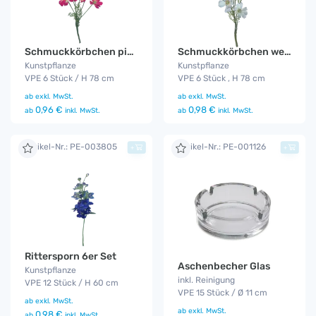
Schmuckkörbchen pink 6er Set
Schmuckkörbchen weiß 6er Set
Kunstpflanze
Kunstpflanze
VPE 6 Stück / H 78 cm
VPE 6 Stück , H 78 cm
ab
exkl. MwSt.
ab
exkl. MwSt.
0,96 €
0,98 €
ab
inkl. MwSt.
ab
inkl. MwSt.
Artikel-Nr.: PE-003805
Artikel-Nr.: PE-001126
+
+
Rittersporn 6er Set
Aschenbecher Glas
Kunstpflanze
inkl. Reinigung
VPE 12 Stück / H 60 cm
VPE 15 Stück / Ø 11 cm
ab
exkl. MwSt.
ab
exkl. MwSt.
0,98 €
ab
inkl. MwSt.