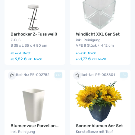
Barhocker Z-Fuss weiß
Windlicht XXL 8er Set
Z-Fuß
inkl. Reinigung
B 35 x L 35 x H 80 cm
VPE 8 Stück / H 12 cm
ab
exkl. MwSt.
ab
exkl. MwSt.
9,52 €
1,77 €
ab
inkl. MwSt.
ab
inkl. MwSt.
Artikel-Nr.: PE-002782
Artikel-Nr.: PE-003801
+
+
Blumenvase Porzellan 6er Set
Sonnenblumen 6er Set
inkl. Reinigung
Kunstpflanze mit Topf