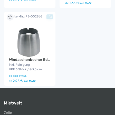
0,36 €
ab
inkl. MwSt.
Artikel-Nr.: PE-002868
+
Windaschenbecher Edelstahl
inkl. Reinigung
VPE 6 Stück / Ø 9,5 cm
ab
exkl. MwSt.
2,98 €
ab
inkl. MwSt.
Mietwelt
Zelte