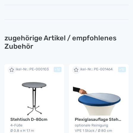
zugehörige Artikel / empfohlenes
Zubehör
Artikel-Nr.: PE-000103
Artikel-Nr.: PE-001464
+
+
Stehtisch D-80cm
Plexiglasauflage Stehtisch
4-Füße
optionale Reinigung
Ø 0,8 x H 1,1 m
VPE 1 Stück / Ø 80 cm