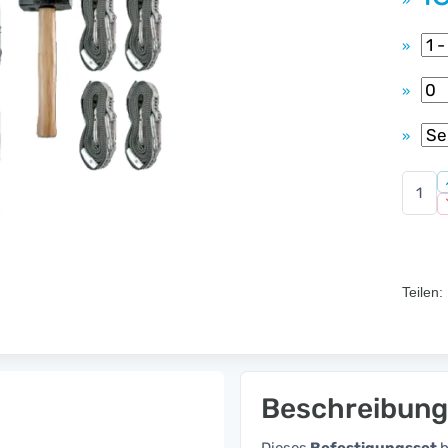
»
»
»
»
Teilen:
Beschreibung