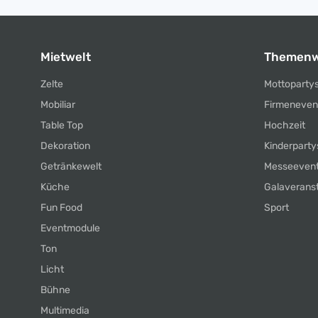
Mietwelt
Themenw
Zelte
Mottoparty
Mobiliar
Firmeneven
Table Top
Hochzeit
Dekoration
Kinderparty
Getränkewelt
Messeeven
Küche
Galaverans
Fun Food
Sport
Eventmodule
Ton
Licht
Bühne
Multimedia