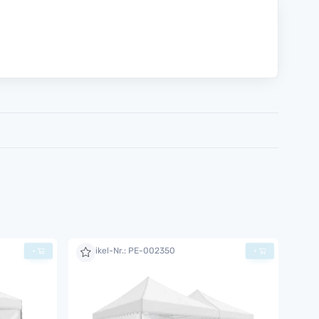
Artikel-Nr.: PE-002350
+
+