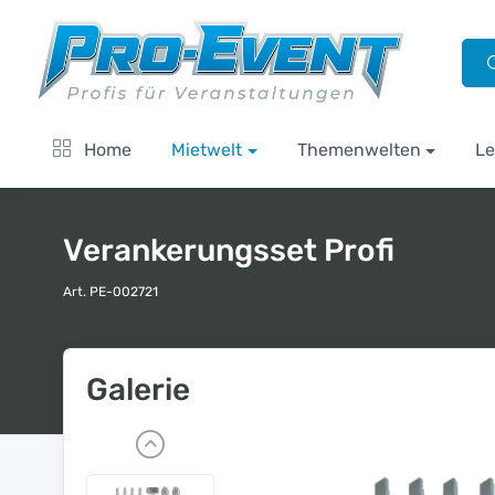
Home
Mietwelt
Themenwelten
Le
Verankerungsset Profi
Art. PE-002721
Galerie
P
r