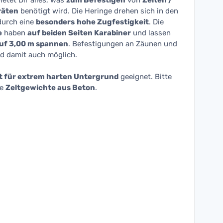
ietet Dir alles, was
zum Befestigen
von
Zelten /
räten
benötigt wird. Die Heringe drehen sich in den
durch eine
besonders
hohe Zugfestigkeit
. Die
e
haben
auf beiden Seiten Karabiner
und lassen
uf 3,00 m spannen
. Befestigungen an Zäunen und
d damit auch möglich.
t für extrem harten Untergrund
geeignet. Bitte
re
Zeltgewichte aus Beton
.