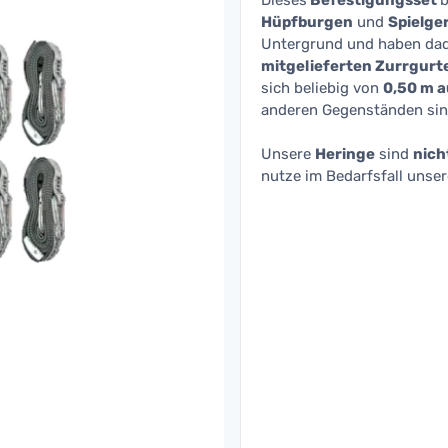
Dieses
Befestigungsset
b
Hüpfburgen
und
Spielge
Untergrund und haben da
mitgelieferten Zurrgurt
sich beliebig von
0,50 m a
anderen Gegenständen sin
Unsere
Heringe
sind
nich
nutze im Bedarfsfall unse