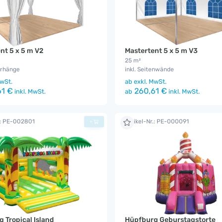
nt 5 x 5 m V2
Mastertent 5 x 5 m V3
25 m²
orhänge
inkl. Seitenwände
wSt.
ab
exkl. MwSt.
1 €
260,61 €
inkl. MwSt.
ab
inkl. MwSt.
.: PE-002801
Artikel-Nr.: PE-000091
+
 Tropical Island
Hüpfburg Geburstagstorte