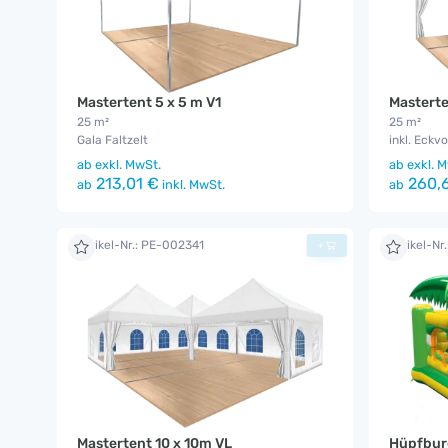
Mastertent 5 x 5 m V1
Masterte
25 m²
25 m²
Gala Faltzelt
inkl. Eckv
ab
exkl. MwSt.
ab
exkl. M
213,01 €
260,6
ab
inkl. MwSt.
ab
Artikel-Nr.: PE-002341
Artikel-Nr
+
Mastertent 10 x 10m VL
Hüpfburg