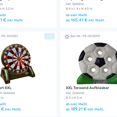
se
inkl. Gebläse
 x H 3,2 m
B 4 x L 4 x H 4,5 m
wSt.
ab
exkl. MwSt.
1 €
165,41 €
inkl. MwSt.
ab
inkl. MwSt.
.: PE-002651
Artikel-Nr.: PE-003090
+
rt XXL
XXL Torwand Aufblasbar
nem Gebläse
inkl. Zubehör
5 m
B 3 x H 3 m
wSt.
ab
exkl. MwSt.
 €
189,21 €
inkl. MwSt.
ab
inkl. MwSt.