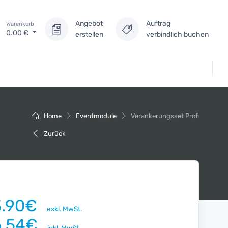
Angebot
Auftrag
Warenkorb
0.00
€
erstellen
verbindlich buchen
Home
Eventmodule
Verankerungsset Profi
Zurück
3.90€
exkl. MwSt.
6.54€