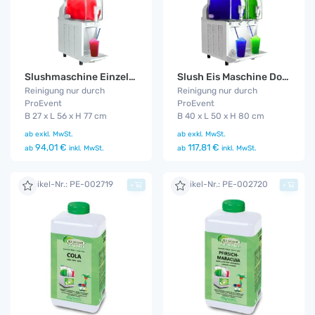
Slushmaschine Einzelkammer
Slush Eis Maschine Doppelkammer
Reinigung nur durch
Reinigung nur durch
ProEvent
ProEvent
B 27 x L 56 x H 77 cm
B 40 x L 50 x H 80 cm
ab
exkl. MwSt.
ab
exkl. MwSt.
94,01 €
117,81 €
ab
inkl. MwSt.
ab
inkl. MwSt.
Artikel-Nr.: PE-002719
Artikel-Nr.: PE-002720
+
+