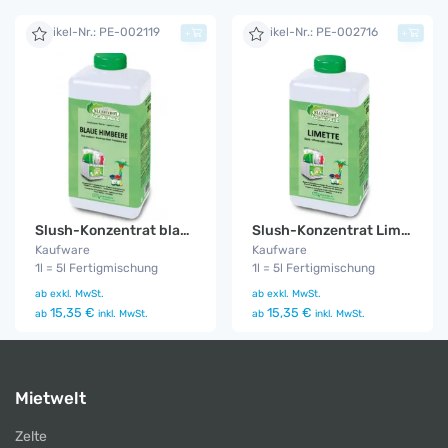
Artikel-Nr.: PE-002119
Artikel-Nr.: PE-002716
+
+
Slush-Konzentrat blaue Himbeere
Slush-Konzentrat Limette
Kaufware
Kaufware
1l = 5l Fertigmischung
1l = 5l Fertigmischung
ab
exkl. MwSt.
ab
exkl. MwSt.
15,35 €
15,35 €
ab
inkl. MwSt.
ab
inkl. MwSt.
Mietwelt
Zelte