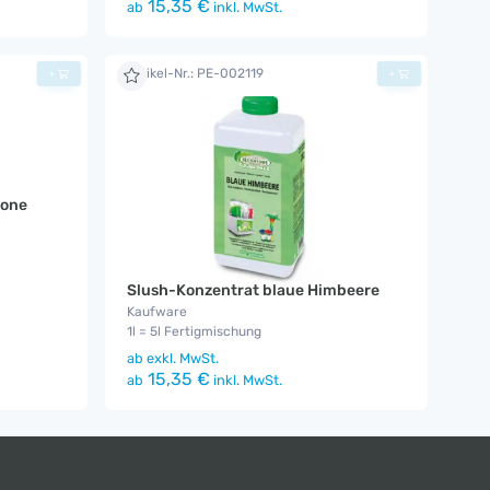
15,35 €
ab
inkl. MwSt.
Artikel-Nr.: PE-002119
+
+
lone
Slush-Konzentrat blaue Himbeere
Kaufware
1l = 5l Fertigmischung
ab
exkl. MwSt.
15,35 €
ab
inkl. MwSt.