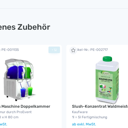
lenes Zubehör
.: PE-001135
Artikel-Nr.: PE-002717
+
is Maschine Doppelkammer
Slush-Konzentrat Waldmeist
 nur durch ProEvent
Kaufware
0 x H 80 cm
1l = 5l Fertigmischung
wSt.
ab
exkl. MwSt.