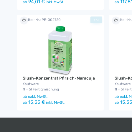
94,01 €
117,8
ab
inkl. MwSt.
ab
Artikel-Nr.: PE-002720
Artikel-Nr
+
Slush-Konzentrat Pfirsich-Maracuja
Slush-Ko
Kaufware
Kaufware
1l = 5l Fertigmischung
1l = 5l Fe
ab
exkl. MwSt.
ab
exkl. M
15,35 €
15,35
ab
inkl. MwSt.
ab