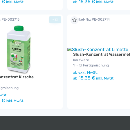
1 €
15,35 €
inkl. MwSt.
ab
inkl. MwSt.
.: PE-002715
Artikel-Nr.: PE-002714
+
Slush-Konzentrat Wasserme
Kaufware
1l = 5l Fertigmischung
ab
exkl. MwSt.
nzentrat Kirsche
15,35 €
ab
inkl. MwSt.
rtigmischung
wSt.
 €
inkl. MwSt.