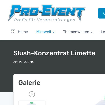
Home
Mietwelt
Themenwelten
Le
Slush-Konzentrat Limette
Art. PE-002716
Galerie
P
r