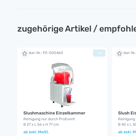
zugehörige Artikel / empfoh
Artikel-Nr.: PE-000463
Artikel-Nr
+
Slushmaschine Einzelkammer
Slush E
Reinigung nur durch ProEvent
Reinigung
B 27 x L 56 x H 77 cm
B 40 x L 5
ab
exkl. MwSt.
ab
exkl. M