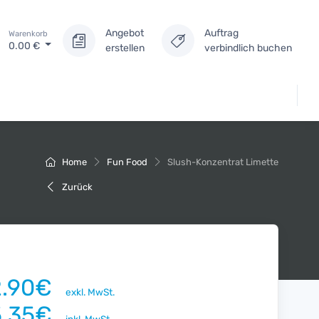
Angebot
Auftrag
Warenkorb
0.00
€
erstellen
verbindlich buchen
Home
Fun Food
Slush-Konzentrat Limette
Zurück
2.90€
exkl. MwSt.
5.35€