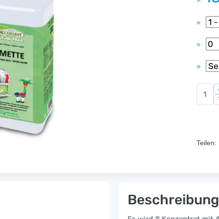
»
»
»
»
Teilen:
Beschreibung