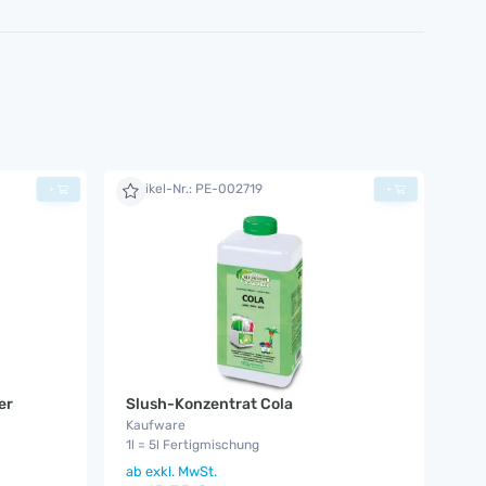
Artikel-Nr.: PE-002719
+
+
er
Slush-Konzentrat Cola
Kaufware
1l = 5l Fertigmischung
ab
exkl. MwSt.