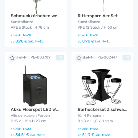
Schmuckkörbchen weiß 6er Set
Rittersporn 6er Set
Kunstpflanze
Kunstpflanze
VPE 6 Stück , H 78 cm
VPE 12 Stück / H 60 cm
ab
exkl. MwSt.
ab
exkl. MwSt.
0,98 €
0,98 €
ab
inkl. MwSt.
ab
inkl. MwSt.
Artikel-Nr.: PE-003709
Artikel-Nr.: PE-002447
+
+
Barhockerset Z schwarz/stretch
Akku Floorspot LED WDMX
für 4 Personen
Alle denkbaren Farben
B 1,8 x L 1,8 x H 1,1 m
B 15 x L 15 x H 23 cm
ab
exkl. MwSt.
ab
exkl. MwSt.
51,17 €
34,51 €
ab
inkl. MwSt.
ab
inkl. MwSt.