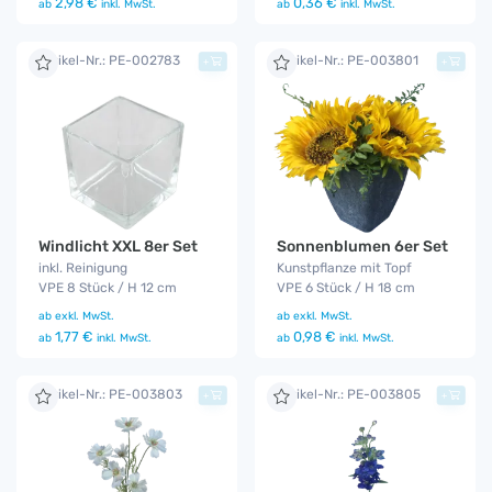
2,98 €
0,36 €
ab
inkl. MwSt.
ab
inkl. MwSt.
Artikel-Nr.: PE-002783
Artikel-Nr.: PE-003801
+
+
Windlicht XXL 8er Set
Sonnenblumen 6er Set
inkl. Reinigung
Kunstpflanze mit Topf
VPE 8 Stück / H 12 cm
VPE 6 Stück / H 18 cm
ab
exkl. MwSt.
ab
exkl. MwSt.
1,77 €
0,98 €
ab
inkl. MwSt.
ab
inkl. MwSt.
Artikel-Nr.: PE-003803
Artikel-Nr.: PE-003805
+
+