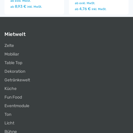
ab
exkl. MwSt.
ab
exkl. MwSt.
8,93 €
ab
inkl. MwSt.
4,76 €
ab
inkl. MwSt.
Mietwelt
Zelte
Mobiliar
Table Top
Dekoration
Getränkewelt
Küche
Fun Food
Eventmodule
Ton
Licht
Bühne