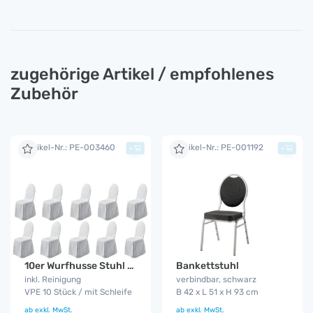
zugehörige Artikel / empfohlenes
Zubehör
Artikel-Nr.: PE-003460
Artikel-Nr.: PE-001192
+
+
Bankettstuhl
10er Wurfhusse Stuhl weiß
verbindbar, schwarz
inkl. Reinigung
B 42 x L 51 x H 93 cm
VPE 10 Stück / mit Schleife
ab
exkl. MwSt.
ab
exkl. MwSt.