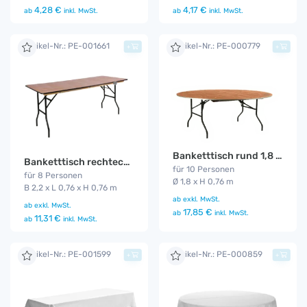
4,17 €
4,28 €
ab
inkl. MwSt.
ab
inkl. MwSt.
Artikel-Nr.: PE-001661
Artikel-Nr.: PE-000779
+
+
Banketttisch rund 1,8 m
Banketttisch rechteckig 2,2 m
für 10 Personen
für 8 Personen
Ø 1,8 x H 0,76 m
B 2,2 x L 0,76 x H 0,76 m
ab
exkl. MwSt.
ab
exkl. MwSt.
17,85 €
ab
inkl. MwSt.
11,31 €
ab
inkl. MwSt.
Artikel-Nr.: PE-001599
Artikel-Nr.: PE-000859
+
+