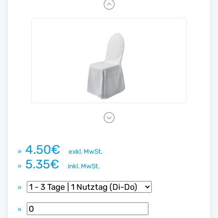
P
r
e
v
i
o
u
s
N
e
x
4.50€
»
exkl. MwSt.
t
5.35€
»
inkl. MwSt.
»
»