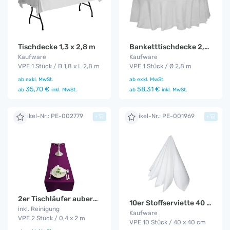
Tischdecke 1,3 x 2,8 m
Banketttischdecke 2,8 m
Kaufware
Kaufware
VPE 1 Stück / B 1,8 x L 2,8 m
VPE 1 Stück / Ø 2,8 m
ab
exkl. MwSt.
ab
exkl. MwSt.
35,70 €
58,31 €
ab
inkl. MwSt.
ab
inkl. MwSt.
Artikel-Nr.: PE-002779
Artikel-Nr.: PE-001969
+
+
2er Tischläufer aubergine
10er Stoffserviette 40 x 40
inkl. Reinigung
Kaufware
VPE 2 Stück / 0,4 x 2 m
VPE 10 Stück / 40 x 40 cm