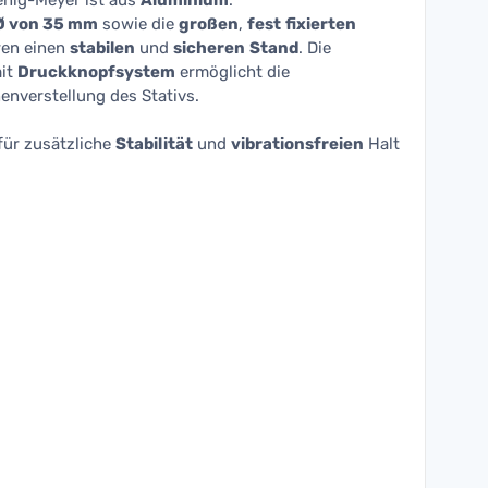
enig-Meyer ist aus
Aluminium
.
Ø von 35 mm
sowie die
großen
,
fest
fixierten
ren einen
stabilen
und
sicheren
Stand
. Die
it
Druckknopfsystem
ermöglicht die
nverstellung des Stativs.
für zusätzliche
Stabilität
und
vibrationsfreien
Halt