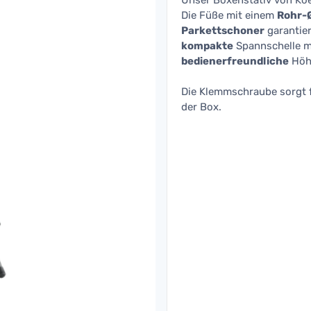
Unser Boxenstativ von Ko
Die Füße mit einem
Rohr-
Parkettschoner
garantie
kompakte
Spannschelle m
bedienerfreundliche
Höhe
Die Klemmschraube sorgt 
der Box.