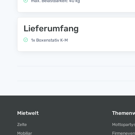
max. Belastbarkeit: 40 kg
Lieferumfang
1x Boxenstativ K-M
Mietwelt
Themenw
Zelte
Mottoparty
Mobiliar
Firmeneven