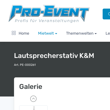
Home
Mietwelt
Themenwelten
Le
Lautsprecherstativ K&M
Art. PE-000261
Galerie
P
r