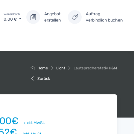
Angebot
Auftrag
Warenkorb
0.00
€
erstellen
verbindlich buchen
Home
Licht
Lautsprecherstativ K&M
Zurück
.00€
exkl. MwSt.
.52€