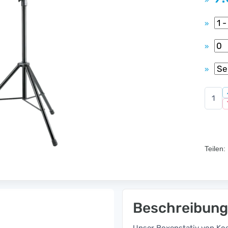
»
»
»
»
Teilen:
Beschreibung