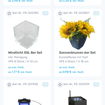
2,98 €
0,36 €
ab
inkl. MwSt.
ab
inkl. MwSt.
Artikel-Nr.: PE-002783
Artikel-Nr.: PE-003801
+
+
Windlicht XXL 8er Set
Sonnenblumen 6er Set
inkl. Reinigung
Kunstpflanze mit Topf
VPE 8 Stück / H 12 cm
VPE 6 Stück / H 18 cm
ab
exkl. MwSt.
ab
exkl. MwSt.
1,77 €
0,98 €
ab
inkl. MwSt.
ab
inkl. MwSt.
Artikel-Nr.: PE-001935
Artikel-Nr.: PE-003709
+
+