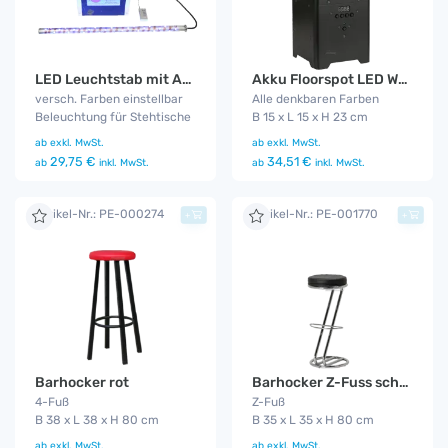
LED Leuchtstab mit Akku
Akku Floorspot LED WDMX
versch. Farben einstellbar
Alle denkbaren Farben
Beleuchtung für Stehtische
B 15 x L 15 x H 23 cm
ab
exkl. MwSt.
ab
exkl. MwSt.
29,75 €
34,51 €
ab
inkl. MwSt.
ab
inkl. MwSt.
Artikel-Nr.: PE-000274
Artikel-Nr.: PE-001770
+
+
Barhocker rot
Barhocker Z-Fuss schwarz
4-Fuß
Z-Fuß
B 38 x L 38 x H 80 cm
B 35 x L 35 x H 80 cm
ab
exkl. MwSt.
ab
exkl. MwSt.